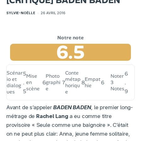
[CRITIQUE] BADEN BADEN
SYLVIE-NOËLLE
·
26 AVRIL 2016
6.5
Scénar
Conte
5
6
Mise
Photo
Noter
io et
métap
Empat
.
en
6
graphi
7
8
6
3
.
dialog
horiqu
hie
scène
e
Notes
5
9
ues
e
Avant de s’appeler
BADEN BADEN
, le premier long-
métrage de
Rachel Lang
a eu comme titre
provisoire « Seule comme une baignoire ». C’était
on ne peut plus clair: Anna, jeune femme solitaire,