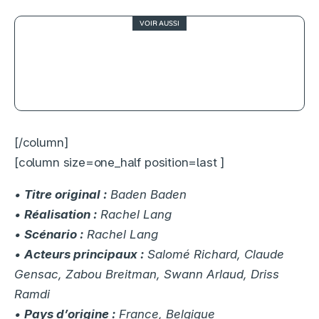
VOIR AUSSI
4
L’Agent secret, plongée
labyrinthique dans la dictature au
Brésil
[/column]
[column size=one_half position=last ]
•
Titre original :
Baden Baden
•
Réalisation :
Rachel Lang
•
Scénario :
Rachel Lang
•
Acteurs principaux :
Salomé Richard, Claude
Gensac, Zabou Breitman, Swann Arlaud, Driss
Ramdi
•
Pays d’origine :
France, Belgique