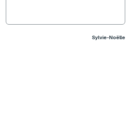
jouissive
Sylvie-Noëlle