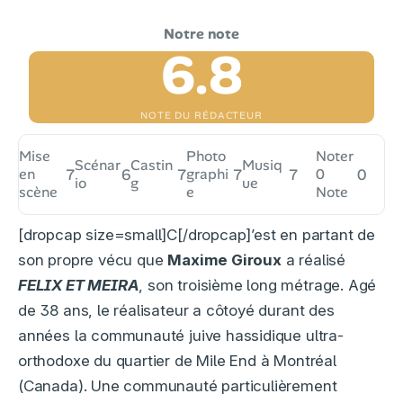
6.8
NOTE DU RÉDACTEUR
Mise
Photo
Noter
Scénar
Castin
Musiq
en
7
6
7
graphi
7
7
0
0
io
g
ue
scène
e
Note
[dropcap size=small]C[/dropcap]’est en partant de
son propre vécu que
Maxime Giroux
a réalisé
FELIX ET MEIRA
, son troisième long métrage. Agé
de 38 ans, le réalisateur a côtoyé durant des
années la communauté juive hassidique ultra-
orthodoxe du quartier de Mile End à Montréal
(Canada). Une communauté particulièrement