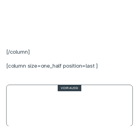
[/column]
[column size=one_half position=last ]
VOIR AUSSI
2.5
L’idée d’être avec toi, la nouvelle
épopée romantique de Prime Video