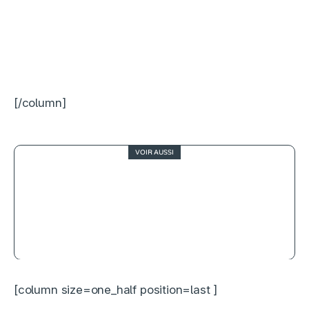
[/column]
VOIR AUSSI
2
Star Wars, Épisode IX – L’Ascension
de Skywalker, le crépuscule des
légendes
[column size=one_half position=last ]