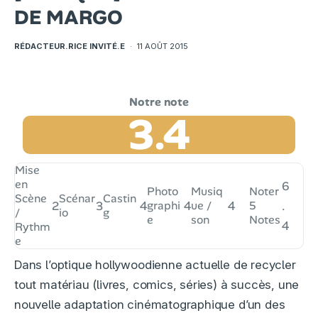
DE MARGO
RÉDACTEUR.RICE INVITÉ.E
·
11 AOÛT 2015
3.4
Mise
en
6
Photo
Musiq
Noter
Scène
Scénar
Castin
2
3
4
graphi
4
ue /
4
5
.
/
io
g
e
son
Notes
4
Rythm
e
Dans l’optique hollywoodienne actuelle de recycler
tout matériau (livres, comics, séries) à succès, une
nouvelle adaptation cinématographique d’un des