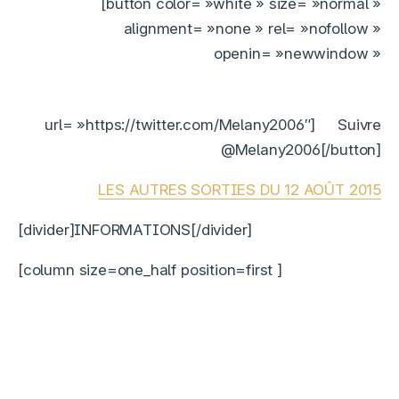
[button color= »white » size= »normal »
alignment= »none » rel= »nofollow »
openin= »newwindow »
url= »https://twitter.com/Melany2006″]
Suivre
@Melany2006[/button]
LES AUTRES SORTIES DU 12 AOÛT 2015
[divider]INFORMATIONS[/divider]
[column size=one_half position=first ]