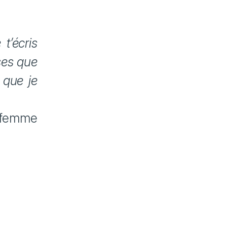
t’écris
sses que
 que je
 femme