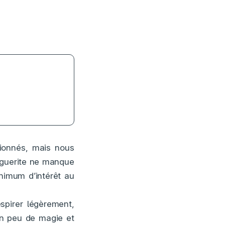
ssibles et un
ionnés, mais nous
rguerite ne manque
nimum d’intérêt au
spirer légèrement,
un peu de magie et