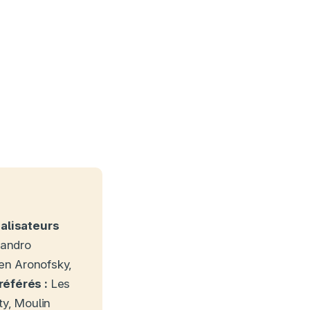
alisateurs
jandro
en Aronofsky,
référés :
Les
ity, Moulin