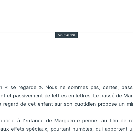
VOIR AUSSI
Cannes 2026, J1 : la campagne, des amours impo
cas d’école
lm « se regarde ». Nous ne sommes pas, certes, pass
nt et passivement de lettres en lettres. Le passé de Ma
e regard de cet enfant sur son quotidien propose un mi
pporte à l’enfance de Marguerite permet au film de re
ux effets spéciaux, pourtant humbles, qui apportent 