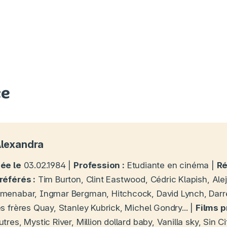
ce
lexandra
ée le
03.02.1984 |
Profession :
Etudiante en cinéma |
Ré
référés :
Tim Burton, Clint Eastwood, Cédric Klapish, Ale
menabar, Ingmar Bergman, Hitchcock, David Lynch, Darr
es frères Quay, Stanley Kubrick, Michel Gondry... |
Films p
utres, Mystic River, Million dollard baby, Vanilla sky, Sin C