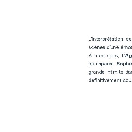
L’interprétation 
scènes d’une émoti
A mon sens,
L’A
principaux,
Sophi
grande intimité dan
définitivement coul