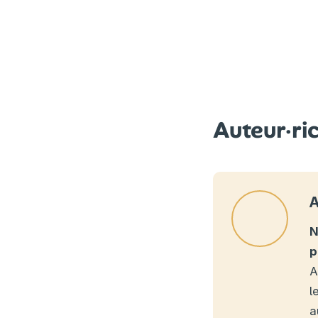
Auteur·ri
A
N
p
A
l
a