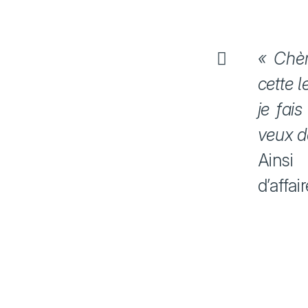
« Chèr
cette l
je fai
veux d
Ainsi
d’affai