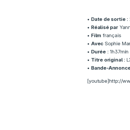
•
Date de sortie
: 
•
Réalisé par
Yann
•
Film
français
•
Avec
Sophie Mar
•
Durée
: 1h37min
•
Titre original
: L
•
Bande-Annonc
[youtube]http://