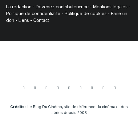
La rédaction
-
Devenez contributeur·rice
-
Mentions légales
-
Politique de confidentialité
-
Politique de cookies
-
Faire un
don
-
Liens
-
Contact
Crédits :
Le Blog Du Cinéma, site de référence du cinéma et des
séries depuis 2008