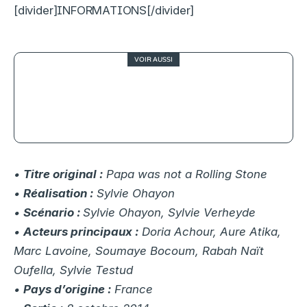
[divider]INFORMATIONS[/divider]
VOIR AUSSI
Cannes 2026, J1 : la campagne, des
amours impossibles et un cas
d’école
•
Titre original :
Papa was not a Rolling Stone
•
Réalisation :
Sylvie Ohayon
•
Scénario :
Sylvie Ohayon, Sylvie Verheyde
•
Acteurs principaux :
Doria Achour, Aure Atika,
Marc Lavoine, Soumaye Bocoum, Rabah Naït
Oufella, Sylvie Testud
•
Pays d’origine :
France