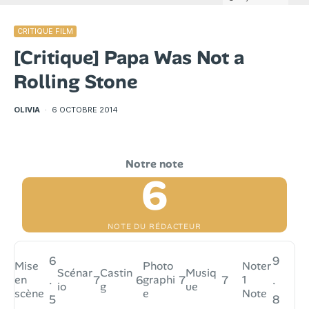
CRITIQUE FILM
[Critique] Papa Was Not a
Rolling Stone
OLIVIA
·
6 OCTOBRE 2014
6
NOTE DU RÉDACTEUR
6
9
Mise
Photo
Noter
Scénar
Castin
Musiq
en
.
7
6
graphi
7
7
1
.
io
g
ue
scène
e
Note
5
8