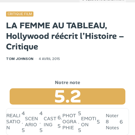
CRITIQUE FILM
LA FEMME AU TABLEAU,
Hollywood réécrit l’Histoire –
Critique
TOM JOHNSON
·
4 AVRIL 2015
5.2
4
4
5
REALI
PHOT
Noter
6.
SCEN
CAST
EMOTI
SATIO
.
.
OGRA
.
5
8
6
ARIO
ING
ON
5
N
PHIE
Notes
5
5
5