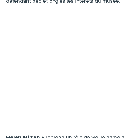
défendant bec et ongles les intérêts du musée.
Helen Mirren
y reprend un rôle de vieille dame au