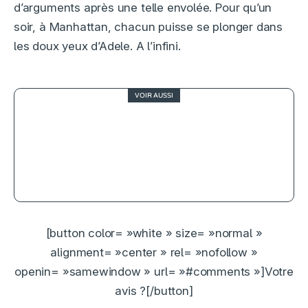
d’arguments après une telle envolée. Pour qu’un
soir, à Manhattan, chacun puisse se plonger dans
les doux yeux d’Adele. A l’infini.
VOIR AUSSI
3
Rogue One : A Star Wars Story, un
troisième acte de très bonne facture
[button color= »white » size= »normal »
alignment= »center » rel= »nofollow »
openin= »samewindow » url= »#comments »]Votre
avis ?[/button]