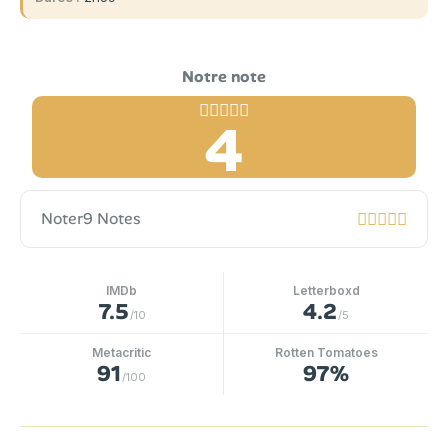
4
Noter
9 Notes
IMDb
Letterboxd
7.5
4.2
/10
/5
Metacritic
Rotten Tomatoes
91
97%
/100