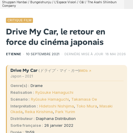
Shuppan Hanbai / Bungeishunju / L'Espace Vision / C&I / The Asahi Shimbun
Company
CRITIQUE FILM
Drive My Car, le retour en
force du cinéma japonais
ETIENNE
·
10 SEPTEMBRE 2021
·
DERNIÈRE MISE À JOUR:
18 MAI 2026
Drive My Car
(ドライブ・マイ・カー)
IMDb ↗
Japon – 2021
Genre(s)
Drame
Réalisation
Ryūsuke Hamaguchi
Scénario
Ryūsuke Hamaguchi
,
Takamasa Oe
Interprétation
Hidetoshi Nishijima
,
Toko Miura
,
Masaki
Okada
,
Reika Kirishima
,
Park Yurim
Distributeur
Diaphana Distribution
Sortie française
26 janvier 2022
Durée
2h59