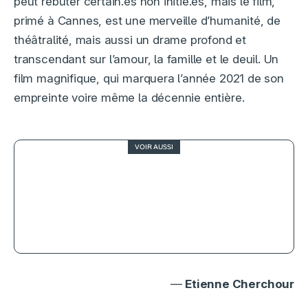
peut rebuter certain.es non initié.es, mais le film,
primé à Cannes, est une merveille d’humanité, de
théâtralité, mais aussi un drame profond et
transcendant sur l’amour, la famille et le deuil. Un
film magnifique, qui marquera l’année 2021 de son
empreinte voire même la décennie entière.
VOIR AUSSI
3
Le château de verre ou l’apologie de
la résilience
—
Etienne Cherchour