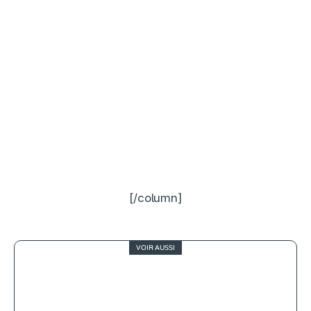
[/column]
VOIR AUSSI
2.5
Mission : Impossible – The Final
Reckoning, la chute du dieu Tom