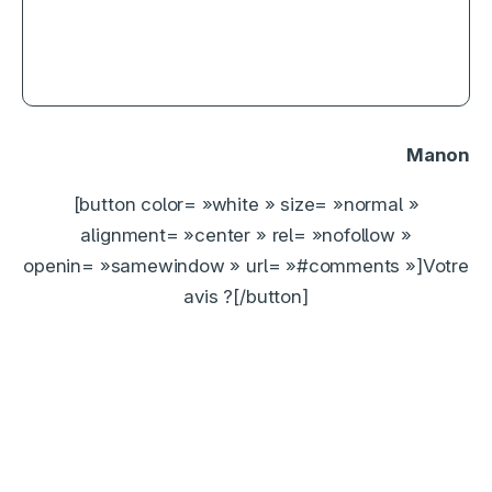
Spider-Man : Brand New Day, le
retour d’un héros qu’on avait
presque oublié d’aimer
Manon
[button color= »white » size= »normal »
alignment= »center » rel= »nofollow »
openin= »samewindow » url= »#comments »]Votre
avis ?[/button]