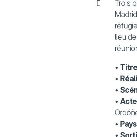
Trois b
Madrid,
réfugie
lieu de
réunio
•
Titre
•
Réal
•
Scén
•
Acte
Ordóñe
•
Pays
•
Sort