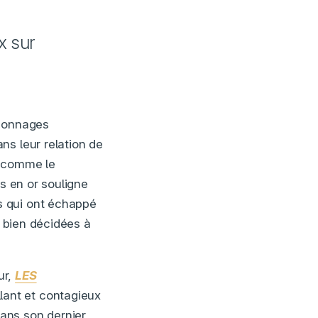
x sur
rsonnages
ns leur relation de
e comme le
es en or souligne
s qui ont échappé
s bien décidées à
ur,
LES
llant et contagieux
ans son dernier