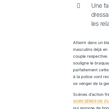
Une fa
dressan
les rel
Atterrir dans un b
masculins déjà en 
couple respective.
souligne le braquag
parfaitement cett
à la police vont re
se venger de la ge
Scènes d’action f
SORCIÈRES DE 
qui regorge de bo