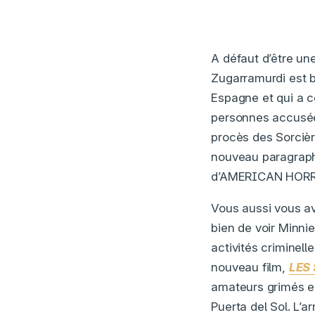
A défaut d’être un
Zugarramurdi est be
Espagne et qui a c
personnes accusées
procès des Sorciè
nouveau paragraphe
d’AMERICAN HORR
Vous aussi vous av
bien de voir Minni
activités criminell
nouveau film,
LES
amateurs grimés en
Puerta del Sol. L’a