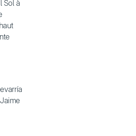
l Sol à
e
 haut
ante
evarría
 Jaime