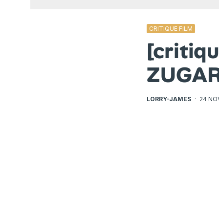
CRITIQUE FILM
[criti
ZUGA
LORRY-JAMES
·
24 NO