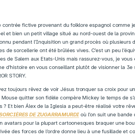
e contrée fictive provenant du folklore espagnol comme je
l et bien un petit village situé au nord-ouest de la prov
onnu pendant l’Inquisition un grand procès où plusieurs 
 de sorcellerie ont été brûlées vives. C’est un peu l’équi
res de Salem aux Etats-Unis mais rassurez-vous, je vous
 d’histoire en vous conseillant plutôt de visionner la 3e
OR STORY.
ez toujours rêvez de voir Jésus tronquer sa croix pour u
e Mouse quitter son fidèle compère Mickey le temps de s
es ? Et bien Álex de la Iglesia a peut-être réalisé votre rê
 SORCIÈRES DE ZUGARRAMURDI
où l’on suit une bande
 avatars pour la plupart cartoonesques braquer une bouti
rrivée des forces de l’ordre donne lieu à une fusillade et 