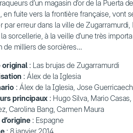
raqueurs d’un magasin d’or de la Puerta de
 en fuite vers la frontière française, vont s
r par erreur dans la ville de Zugarramurdi,
 la sorcellerie, à la veille d’une très import
n de milliers de sorcières…
 original
: Las brujas de Zugarramurdi
isation
: Álex de la Iglesia
ario
: Álex de la Iglesia, Jose Guerricaech
urs principaux
: Hugo Silva, Mario Casas,
z, Carolina Bang, Carmen Maura
 d’origine
: Espagne
ie
: 8 janvier 2014