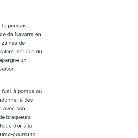
 le pensais,
ince de Navarre en
dizaines de
valent ibérique du
 épargne un
 saison
n fusil à pompe ou
’adonner à des
ve avec son
 de braqueurs
que d’or à la
course-poursuite