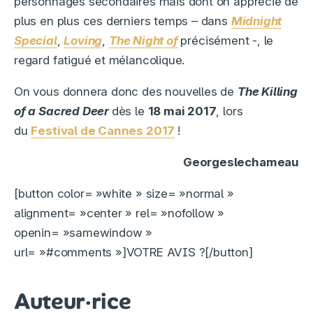
personnages secondaires mais dont on apprécie de
plus en plus ces derniers temps – dans
Midnight
Special
,
Loving
,
The Night of
précisément -, le
regard fatigué et mélancolique.
On vous donnera donc des nouvelles de
The Killing
of a Sacred Deer
dès le
18 mai 2017
, lors
du
Festival de Cannes 2017
!
Georgeslechameau
[button color= »white » size= »normal »
alignment= »center » rel= »nofollow »
openin= »samewindow »
url= »#comments »]VOTRE AVIS ?[/button]
Auteur·rice