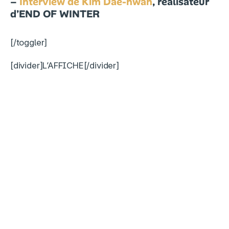
–
Interview de Kim Dae-hwan
, réalisateur
d’
END OF WINTER
[/toggler]
[divider]L’AFFICHE[/divider]