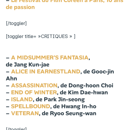
–
Le Festival du Film Coréen à Paris, 10 ans
de passion
[/toggler]
[toggler title= »CRITIQUES » ]
–
A MIDSUMMER’S FANTASIA
,
de Jang Kun-jae
–
ALICE IN EARNESTLAND
, de Gooc-jin
Ahn
–
ASSASSINATION
, de Dong-hoon Choi
–
END OF WINTER
, de Kim Dae-hwan
–
ISLAND
, de Park Jin-seong
–
SPELLBOUND
, de Hwang In-ho
–
VETERAN
, de Ryoo Seung-wan
[/toggler]