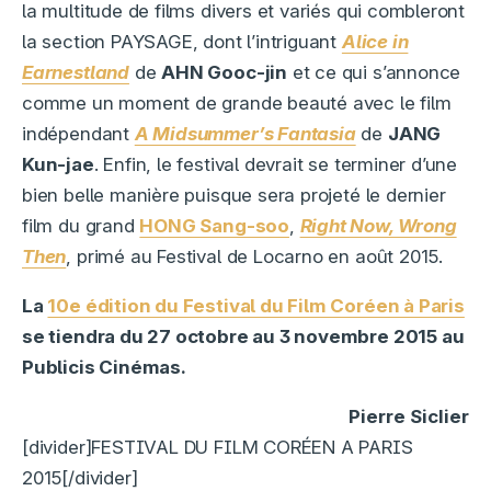
la multitude de films divers et variés qui combleront
la section PAYSAGE, dont l’intriguant
Alice in
Earnestland
de
AHN Gooc-jin
et ce qui s’annonce
comme un moment de grande beauté avec le film
indépendant
A Midsummer’s Fantasia
de
JANG
Kun-jae
. Enfin, le festival devrait se terminer d’une
bien belle manière puisque sera projeté le dernier
film du grand
HONG Sang-soo
,
Right Now, Wrong
Then
, primé au Festival de Locarno en août 2015.
La
10e édition du Festival du Film Coréen à Paris
se tiendra du 27 octobre au 3 novembre 2015 au
Publicis Cinémas.
Pierre Siclier
[divider]FESTIVAL DU FILM CORÉEN A PARIS
2015[/divider]