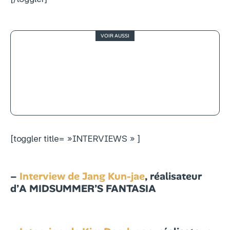
VOIR AUSSI
3
Solo : A Star Wars Story, efficace
western galactique
[toggler title= »INTERVIEWS » ]
–
Interview de Jang Kun-jae
, réalisateur
d’
A MIDSUMMER’S FANTASIA