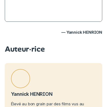
Gérald le Conquérant, le film de
Fabrice Éboué disponible en DVD
chez Wild Side
— Yannick HENRION
Auteur·rice
Yannick HENRION
Élevé au bon grain par des films vus au