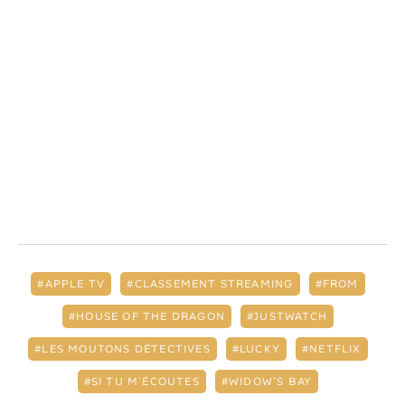
APPLE TV
CLASSEMENT STREAMING
FROM
HOUSE OF THE DRAGON
JUSTWATCH
LES MOUTONS DÉTECTIVES
LUCKY
NETFLIX
SI TU M'ÉCOUTES
WIDOW'S BAY