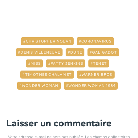
CHRISTOPHER NOLAN
CORONAVIRUS
DENIS VILLENEUVE
DUNE
GAL GADOT
MISS
PATTY JENKINS
TENET
TIMOTHÉE CHALAMET
WARNER BROS
WONDER WOMAN
WONDER WOMAN 1984
Laisser un commentaire
Votre adresse e-mail ne sera pas publiée.
Les champs obligatoires