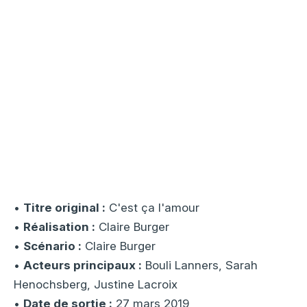
•
Titre original :
C'est ça l'amour
•
Réalisation :
Claire Burger
•
Scénario :
Claire Burger
•
Acteurs principaux :
Bouli Lanners, Sarah
Henochsberg, Justine Lacroix
•
Date de sortie :
27 mars 2019