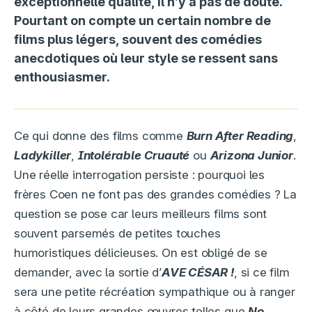
exceptionnelle qualité, il n’y a pas de doute.
Pourtant on compte un certain nombre de
films plus légers, souvent des comédies
anecdotiques où leur style se ressent sans
enthousiasmer.
Ce qui donne des films comme
Burn After Reading
,
Ladykiller
,
Intolérable Cruauté
ou
Arizona Junior
.
Une réelle interrogation persiste : pourquoi les
frères Coen ne font pas des grandes comédies ? La
question se pose car leurs meilleurs films sont
souvent parsemés de petites touches
humoristiques délicieuses. On est obligé de se
demander, avec la sortie d’
AVE CÉSAR !
, si ce film
sera une petite récréation sympathique ou à ranger
à côté de leurs grandes œuvres telles que
No