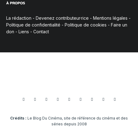
À PROPOS
La rédaction
-
Devenez contributeur·rice
-
Mentions légales
-
Politique de confidentialité
-
Politique de cookies
-
Faire un
don
-
Liens
-
Contact
Crédits :
Le Blog Du Cinéma, site de référence du cinéma et des
séries depuis 2008