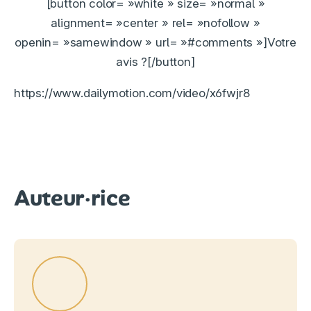
[button color= »white » size= »normal »
alignment= »center » rel= »nofollow »
openin= »samewindow » url= »#comments »]Votre
avis ?[/button]
https://www.dailymotion.com/video/x6fwjr8
Auteur·rice