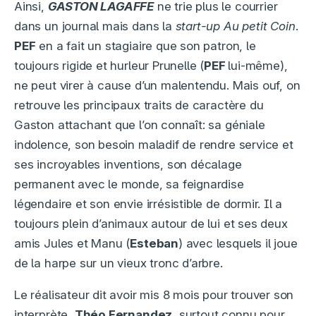
Ainsi,
GASTON LAGAFFE
ne trie plus le courrier
dans un journal mais dans la
start-up
Au petit Coin
.
PEF
en a fait un stagiaire que son patron, le
toujours rigide et hurleur Prunelle (
PEF
lui-même),
ne peut virer à cause d’un malentendu. Mais ouf, on
retrouve les principaux traits de caractère du
Gaston attachant que l’on connaît: sa géniale
indolence, son besoin maladif de rendre service et
ses incroyables inventions, son décalage
permanent avec le monde, sa feignardise
légendaire et son envie irrésistible de dormir. Il a
toujours plein d’animaux autour de lui et ses deux
amis Jules et Manu (
Esteban
) avec lesquels il joue
de la harpe sur un vieux tronc d’arbre.
Le réalisateur dit avoir mis 8 mois pour trouver son
interprète,
Théo Fernandez
, surtout connu pour