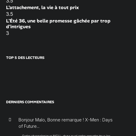
3.5
L’attachement, la vie à tout prix
3.5
L’Été 36, une belle promesse gâchée par trop
d’intrigues
3
TOP 5 DES LECTEURS
DERNIERS COMMENTAIRES
Bonjour Malo, Bonne remarque ! X-Men : Days
of Future...
Ordre chronologique MCU : dans quel ordre regarder tous les