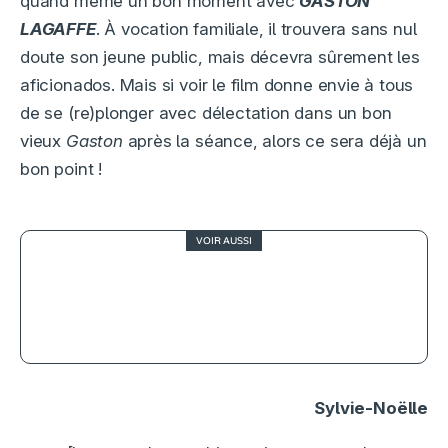
quand même un bon moment avec
GASTON
LAGAFFE
. À vocation familiale, il trouvera sans nul
doute son jeune public, mais décevra sûrement les
aficionados. Mais si voir le film donne envie à tous
de se (re)plonger avec délectation dans un bon
vieux
Gaston
après la séance, alors ce sera déjà un
bon point !
VOIR AUSSI
4
Le Virtuose, quand le conservatoire
flirte avec le cambriolage
Sylvie-Noëlle