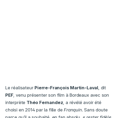
Le réalisateur
Pierre-François Martin-Laval
, dit
PEF
, venu présenter son film à Bordeaux avec son
interprète
Théo Fernandez
, a révélé avoir été
choisi en 2014 par la fille de
Franquin
. Sans doute
parce qu’il a souhaité, en fan absolu, «
rester
fidèle