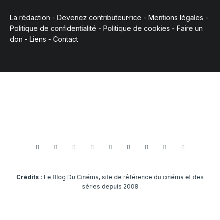
La rédaction
-
Devenez contributeur·rice
-
Mentions légales
-
Politique de confidentialité
-
Politique de cookies
-
Faire un
don
-
Liens
-
Contact
Crédits :
Le Blog Du Cinéma, site de référence du cinéma et des
séries depuis 2008