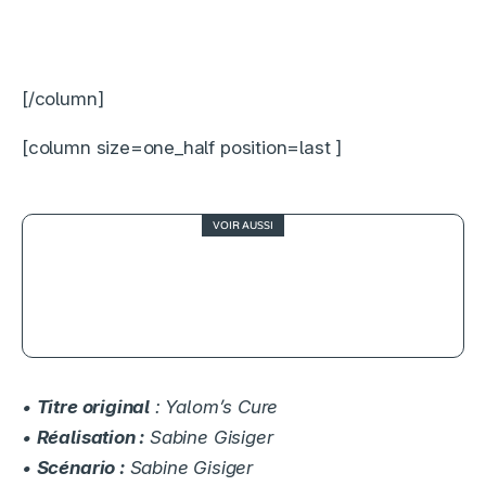
[/column]
[column size=one_half position=last ]
VOIR AUSSI
4
Comancheria, le western moderne
qui frappe juste
•
Titre original
: Yalom’s Cure
•
Réalisation :
Sabine Gisiger
•
Scénario :
Sabine Gisiger