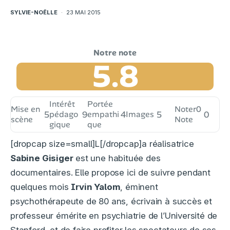
SYLVIE-NOËLLE
·
23 MAI 2015
5.8
Intérêt
Portée
Mise en
Noter
0
5
pédago
9
empathi
4
Images
5
0
scène
Note
gique
que
[dropcap size=small]L[/dropcap]a réalisatrice
Sabine Gisiger
est une habituée des
documentaires. Elle propose ici de suivre pendant
quelques mois
Irvin Yalom
, éminent
psychothérapeute de 80 ans, écrivain à succès et
professeur émérite en psychiatrie de l’Université de