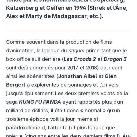
Katzenberg et Geffen en 1994 (Shrek et l’Âne,
Alex et Marty de Madagascar, etc.).
Comme souvent dans la production de films
d’animation, la logique du
sequel
prime tant que le
box-office suit derrière (
Les Croods 2
et
Dragon 3
sont déjà annoncés pour 2017 et 2018) obligeant
ainsi les scénaristes (
Jonathan Aibel
et
Glen
Berger
) à explorer les personnages et l’univers
jusqu’à épuisement. Les deux premiers volets de la
saga
KUNG FU PANDA
ayant rapportés plus d’un
milliard de dollars, il était donc « normal » qu’un
troisième épisode voit le jour, même si
paradoxalement, l’attente fut plus longue que
prévue (cinq ans entre les deux derniers films !). Au-