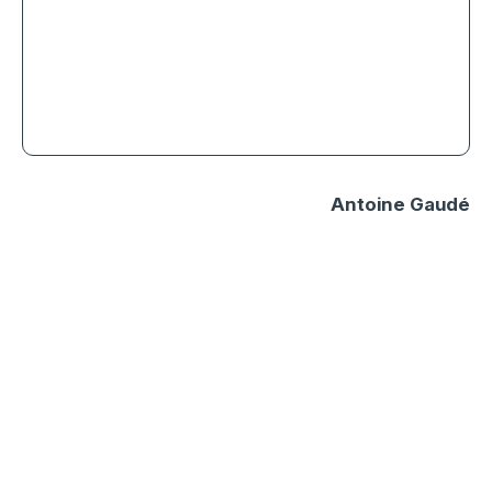
4.5
Les gardiens de la galaxie, un must
see
Antoine Gaudé