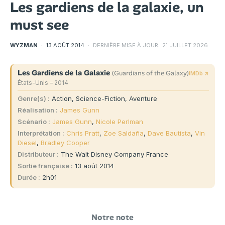
Les gardiens de la galaxie, un
must see
WYZMAN
·
13 AOÛT 2014
·
DERNIÈRE MISE À JOUR:
21 JUILLET 2026
Les Gardiens de la Galaxie
(Guardians of the Galaxy)
IMDb ↗
États-Unis – 2014
Genre(s)
Action, Science-Fiction, Aventure
Réalisation
James Gunn
Scénario
James Gunn
,
Nicole Perlman
Interprétation
Chris Pratt
,
Zoe Saldaña
,
Dave Bautista
,
Vin
Diesel
,
Bradley Cooper
Distributeur
The Walt Disney Company France
Sortie française
13 août 2014
Durée
2h01