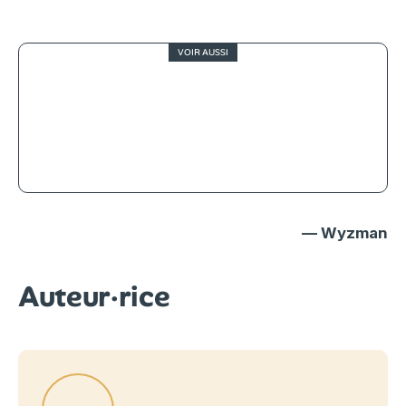
VOIR AUSSI
4
La voie de la justice, le combat d’un
homme pour la vérité
— Wyzman
Auteur·rice