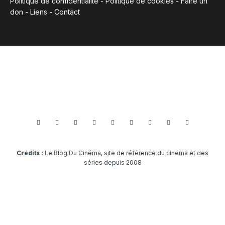
Politique de confidentialité
-
Politique de cookies
-
Faire un
don
-
Liens
-
Contact
Crédits :
Le Blog Du Cinéma, site de référence du cinéma et des
séries depuis 2008