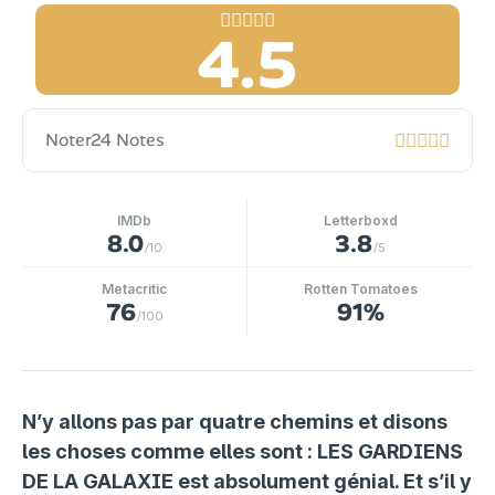
4.5
Noter
24 Notes
IMDb
Letterboxd
8.0
3.8
/10
/5
Metacritic
Rotten Tomatoes
76
91%
/100
N’y allons pas par quatre chemins et disons
les choses comme elles sont : LES GARDIENS
DE LA GALAXIE est absolument génial. Et s’il y