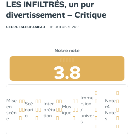
LES INFILTRÉS, un pur
divertissement – Critique
GEORGESLECHAMEAU
·
16 OCTOBRE 2015
3.8
Imme
Mise
Note
Scé
Inter
rsion
en
Mus
r
4
nari
préta
/
scèn
ique
Note
o
tion
univer
e
s
s