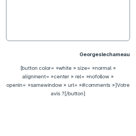
4.5
The Dark Knight Rises, film-
événement
Georgeslechameau
[button color= »white » size= »normal »
alignment= »center » rel= »nofollow »
openin= »samewindow » url= »#comments »]Votre
avis ?[/button]