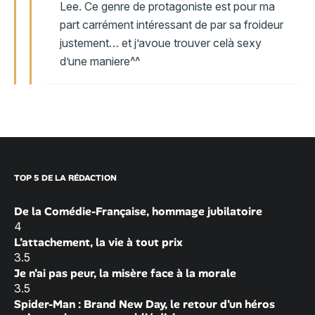
Lee. Ce genre de protagoniste est pour ma
part carrément intéressant de par sa froideur
justement… et j’avoue trouver celà sexy
d’une maniere^^
TOP 5 DE LA RÉDACTION
De la Comédie-Française, hommage jubilatoire
4
L’attachement, la vie à tout prix
3.5
Je n’ai pas peur, la misère face à la morale
3.5
Spider-Man : Brand New Day, le retour d’un héros