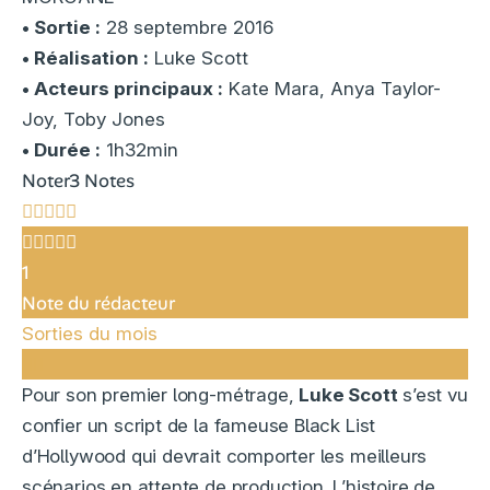
• Sortie :
28 septembre 2016
• Réalisation :
Luke Scott
• Acteurs principaux :
Kate Mara, Anya Taylor-
Joy, Toby Jones
• Durée :
1h32min
Noter
3 Notes
1
Note du rédacteur
Sorties du mois
Pour son premier long-métrage,
Luke Scott
s’est vu
confier un script de la fameuse Black List
d’Hollywood qui devrait comporter les meilleurs
scénarios en attente de production. L’histoire de