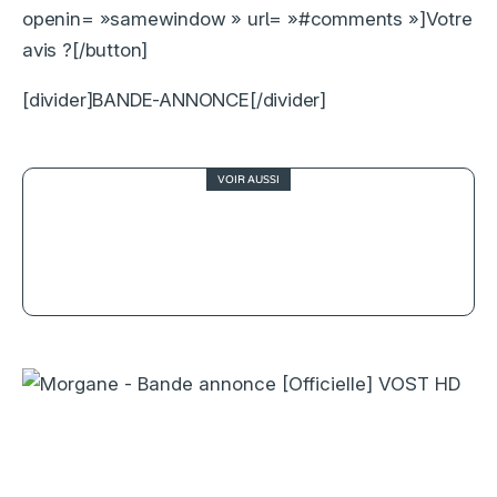
openin= »samewindow » url= »#comments »]Votre
avis ?[/button]
[divider]BANDE-ANNONCE[/divider]
VOIR AUSSI
4
Rupture pour tous, la meilleure
façon de larguer quelqu’un