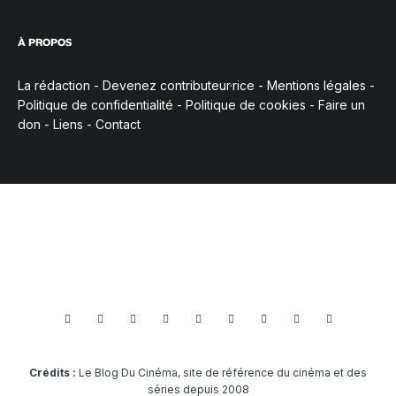
À PROPOS
La rédaction
-
Devenez contributeur·rice
-
Mentions légales
-
Politique de confidentialité
-
Politique de cookies
-
Faire un
don
-
Liens
-
Contact
Crédits :
Le Blog Du Cinéma, site de référence du cinéma et des
séries depuis 2008