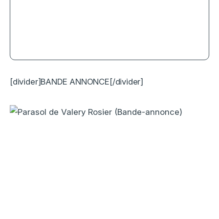
Star Wars, Épisode VII – Le Réveil
de la Force, digne successeur de la
franchise
[divider]BANDE ANNONCE[/divider]