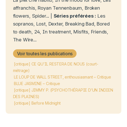
La piel che habito, In the mood for love, Les
affranchis, Royan Tennenbaum, Broken
flowers, Spider... |
Séries préférées :
Les
sopranos, Lost, Dexter, Breaking Bad, Bored
to death, 24, In treatment, Misfits, Friends,
The Wire...
Voir toutes les publications
[critique] CE QU’IL RESTERA DE NOUS (court-
métrage)
LE LOUP DE WALL STREET, enthousiasmant – Critique
BLUE JASMINE – Critique
[critique] JIMMY P. (PSYCHOTHÉRAPIE D’UN INDIEN
DES PLAINES)
[critique] Before Midnight