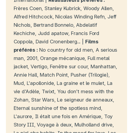
International |
Réalisateurs préférés :
Frères Coen, Stanley Kubrick, Woody Allen,
Alfred Hitchcock, Nicolas Winding Refn, Jeff
Nichols, Bertrand Bonnelo, Abdelatif
Kechiche, Judd apatow, Francis Ford
Coppola, David Cronenberg... |
Films
préférés :
No country for old men, A serious
man, 2001, Orange mécanique, Full metal
jacket, Vertigo, Fenêtre sur cour, Manhattan,
Annie Hall, Match Point, Pusher (Trilogie),
Mud, L'apollonide, La graine et le mulet, La
vie d'Adèle, Twixt, You don't mess with the
Zohan, Star Wars, Le seigneur de anneaux,
Eternal sunshine of the spotless mind,
L'aurore, Il était une fois en Amérique, Toy
Story III, Voyage à deux, Mulholland drive,