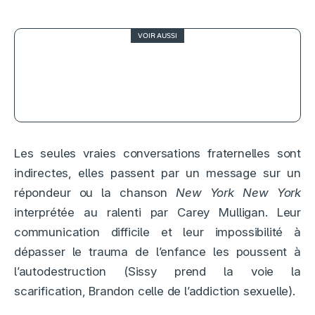
VOIR AUSSI
4
Strange Journey : un acte d’amour
pour Rocky Horror, signé par le fils
de son créateur
Les seules vraies conversations fraternelles sont
indirectes, elles passent par un message sur un
répondeur ou la chanson
New York New York
interprétée au ralenti par Carey Mulligan. Leur
communication difficile et leur impossibilité à
dépasser le trauma de l’enfance les poussent à
l’autodestruction (Sissy prend la voie la
scarification, Brandon celle de l’addiction sexuelle).