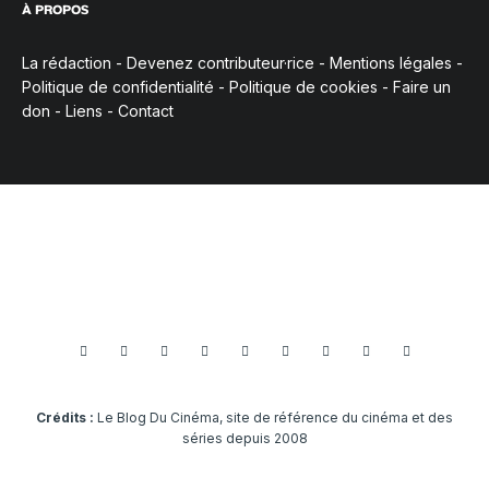
À PROPOS
La rédaction
-
Devenez contributeur·rice
-
Mentions légales
-
Politique de confidentialité
-
Politique de cookies
-
Faire un
don
-
Liens
-
Contact
Crédits :
Le Blog Du Cinéma, site de référence du cinéma et des
séries depuis 2008