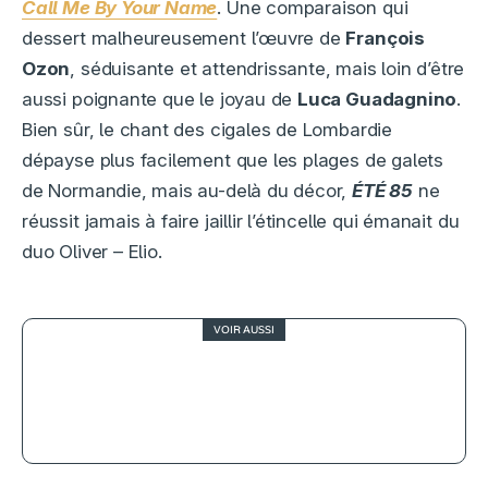
Call Me By Your Name
. Une comparaison qui
dessert malheureusement l’œuvre de
François
Ozon
, séduisante et attendrissante, mais loin d’être
aussi poignante que le joyau de
Luca Guadagnino
.
Bien sûr, le chant des cigales de Lombardie
dépayse plus facilement que les plages de galets
de Normandie, mais au-delà du décor,
ÉTÉ 85
ne
réussit jamais à faire jaillir l’étincelle qui émanait du
duo Oliver – Elio.
VOIR AUSSI
2.5
Gladiator 2, suite inspirée ou ombre
sur le mythe ?