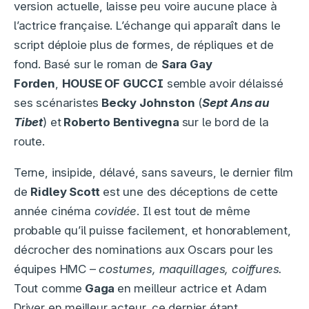
version actuelle, laisse peu voire aucune place à
l’actrice française. L’échange qui apparaît dans le
script déploie plus de formes, de répliques et de
fond. Basé sur le roman de
Sara Gay
Forden
,
HOUSE OF GUCCI
semble avoir délaissé
ses scénaristes
Becky Johnston
(
Sept Ans au
Tibet
) et
Roberto Bentivegna
sur le bord de la
route.
Terne, insipide, délavé, sans saveurs, le dernier film
de
Ridley Scott
est une des déceptions de cette
année cinéma
covidée
. Il est tout de même
probable qu’il puisse facilement, et honorablement,
décrocher des nominations aux Oscars pour les
équipes HMC –
costumes, maquillages, coiffures.
Tout comme
Gaga
en meilleur actrice et Adam
Driver en meilleur acteur, ce dernier étant