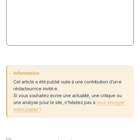
4
Call Me By Your Name, l’amour à
l’italienne
Cet article a été publié suite à une contribution d’un·e
rédacteur·rice invité·e.
Si vous souhaitez écrire une actualité, une critique ou
une analyse pour le site, n’hésitez pas à
nous envoyer
votre papier !