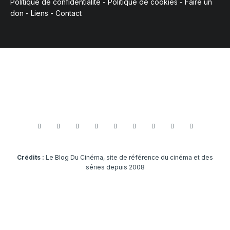
Politique de confidentialité
-
Politique de cookies
-
Faire un
don
-
Liens
-
Contact
Crédits :
Le Blog Du Cinéma, site de référence du cinéma et des
séries depuis 2008