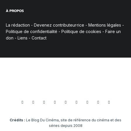
À PROPOS
La rédaction
-
Devenez contributeur·rice
-
Mentions légales
-
Politique de confidentialité
-
Politique de cookies
-
Faire un
don
-
Liens
-
Contact
Crédits :
Le Blog Du Cinéma, site de référence du cinéma et des
séries depuis 2008