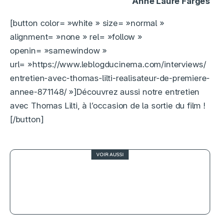
Anne Laure Farges
[button color= »white » size= »normal »
alignment= »none » rel= »follow »
openin= »samewindow »
url= »https://www.leblogducinema.com/interviews/
entretien-avec-thomas-lilti-realisateur-de-premiere-
annee-871148/ »]Découvrez aussi notre entretien
avec Thomas Lilti, à l’occasion de la sortie du film !
[/button]
VOIR AUSSI
3.5
Dangerous Animals, mais pas ceux
qu’on pense