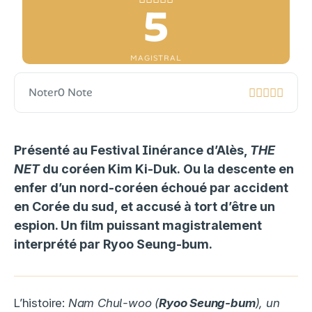
5
MAGISTRAL
Noter
0 Note
Présenté au Festival Iinérance d’Alès,
THE
NET
du coréen
Kim Ki-Duk
. Ou la descente en
enfer d’un nord-coréen échoué par accident
en Corée du sud, et accusé à tort d’être un
espion. Un film puissant magistralement
interprété par
Ryoo Seung-bum
.
L’histoire:
Nam Chul-woo (
Ryoo Seung-bum
), un