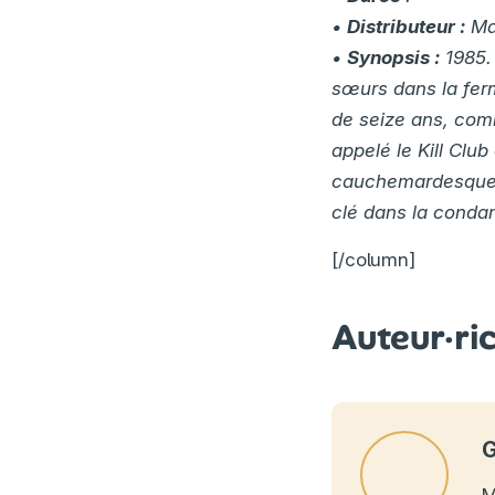
•
Distributeur :
Mar
•
Synopsis :
1985. 
sœurs dans la fer
de seize ans, com
appelé le Kill Clu
cauchemardesque. 
clé dans la conda
[/column]
Auteur·ri
G
M