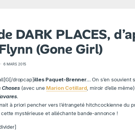
r de DARK PLACES, d’a
 Flynn (Gone Girl)
·
6 MARS 2015
ll]G[/dropcap]
illes Paquet-Brenner
… On s’en souvient 
s Choses
(avec une
Marion Cotillard
, miroir d’elle même
avares
.
ait à priori pencher vers l’étrangeté hitchcockienne du p
oit cette mystérieuse et alléchante bande-annonce !
ivider]