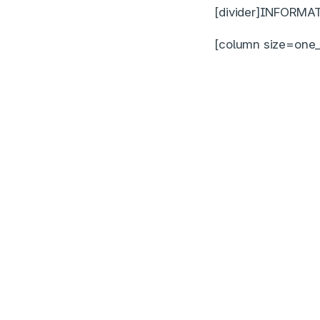
[divider]INFORMAT
[column size=one_h