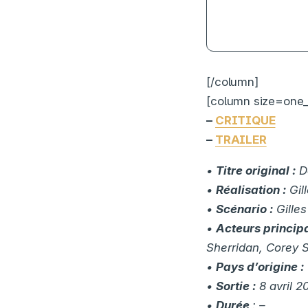
[/column]
[column size=one_h
–
CRITIQUE
–
TRAILER
•
Titre original :
D
•
Réalisation :
Gil
•
Scénario :
Gilles
•
Acteurs princip
Sherridan, Corey S
•
Pays d’origine :
•
Sortie :
8 avril 2
•
Durée
: –