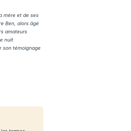
sa mère et de ses
re Ben, alors âgé
urs amateurs
e nuit
se son témoignage
 les termes