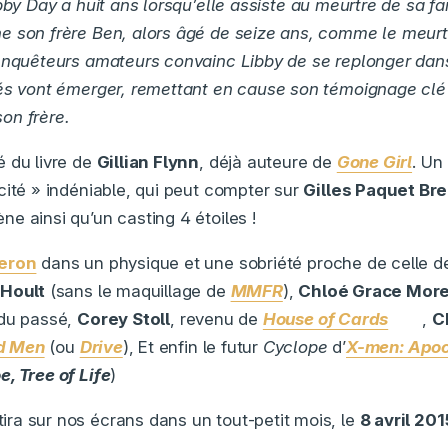
bby Day a huit ans lorsqu’elle assiste au meurtre de sa fa
 son frère Ben, alors âgé de seize ans, comme le meurtr
enquêteurs amateurs convainc Libby de se replonger dan
és vont émerger, remettant en cause son témoignage clé
on frère.
 du livre de
Gillian Flynn
, déjà auteure de
Gone Girl
. Un
cité » indéniable, qui peut compter sur
Gilles Paquet Br
e ainsi qu’un casting 4 étoiles !
eron
dans un physique et une sobriété proche de celle 
 Hoult
(sans le maquillage de
MMFR
),
Chloé Grace Mor
 du passé,
Corey Stoll
, revenu de
House of Cards
(lol)
,
C
d Men
(ou
Drive
), Et enfin le futur
Cyclope
d’
X-men: Apo
e, Tree of Life
)
ira sur nos écrans dans un tout-petit mois, le
8 avril 20