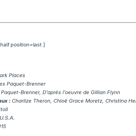
Fjord : pourquoi la Palme d’or de Cannes 2026 d
alf position=last ]
ark Places
les Paquet-Brenner
 Paquet-Brenner, D’après l’oeuvre de Gillian Flynn
aux :
Charlize Theron, Chloë Grace Moretz, Christina He
toll
U.S.A.
015