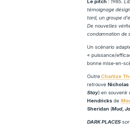
Le pitch
:
1985. Li
témoignage désigne
tard, un groupe d’
De nouvelles vérit
condamnation de s
Un scénario adapté
« puissance/effica
bonne mise-en-scèn
Outre
Charlize Th
retrouve
Nicholas
Stay
) en souvenir
Hendricks
de
Ma
Sheridan
(
Mud, Jo
DARK PLACES
sort