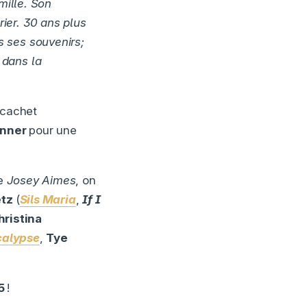
mille. Son
ier. 30 ans plus
s ses souvenirs;
 dans la
 cachet
enner
pour une
de
Josey Aimes
, on
etz
(
Sils Maria
,
If I
hristina
calypse
,
Tye
15
!