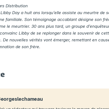
s Distribution
Libby Day a huit ans lorsqu’elle assiste au meurtre de 
me familiale. Son témoignage accablant désigne son frè
me le meurtrier. 30 ans plus tard, un groupe d’enquête
b convainc Libby de se replonger dans le souvenir de cett
De nouvelles vérités vont émerger, remettant en cau
mnation de son frère.
ce
eorgeslechameau
oi: un rédacteur qui trouvera toujours le moyen de placer