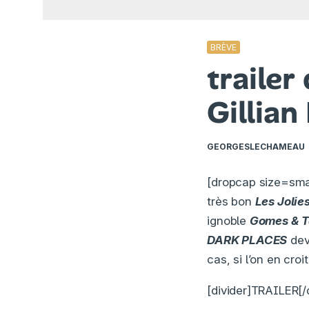
BRÈVE
traile
Gillian
GEORGESLECHAMEAU
[dropcap size=sma
très bon
Les Jolie
ignoble
Gomes & T
DARK PLACES
devr
cas, si l’on en cr
[divider]TRAILER[/d