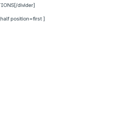
IONS[/divider]
alf position=first ]