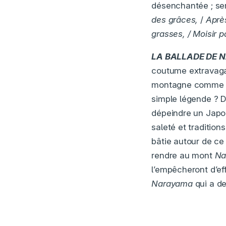
désenchantée ; se
des grâces,
/
Après
grasses, / Moisir 
LA BALLADE DE
coutume extravaga
montagne comme une
simple légende ? Di
dépeindre un Japon
saleté et tradition
bâtie autour de c
rendre au mont
Na
l’empêcheront d’eff
Narayama
qui a de