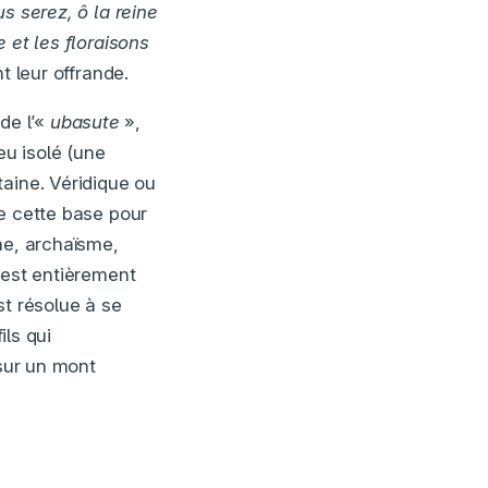
us serez, ô la reine
 et les floraisons
t leur offrande.
de l’«
ubasute
»,
u isolé (une
aine. Véridique ou
e cette base pour
ne, archaïsme,
, est entièrement
st résolue à se
ils qui
 sur un mont