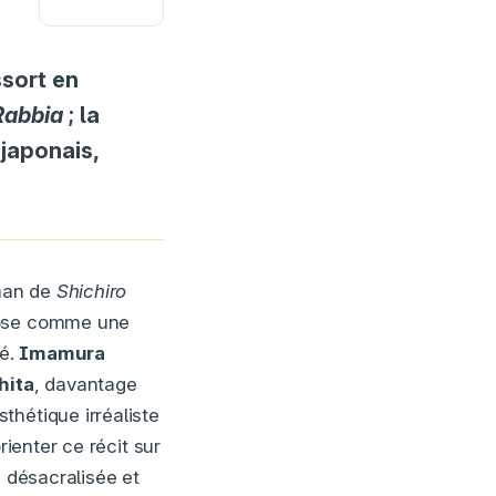
sort en
Rabbia
; la
 japonais,
man de
Shichiro
pose comme une
té.
Imamura
hita
, davantage
thétique irréaliste
ienter ce récit sur
, désacralisée et