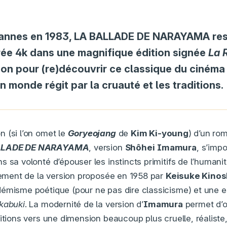
Cannes en 1983, LA BALLADE DE NARAYAMA res
rée 4k dans une magnifique édition signée
La 
ion pour (re)découvrir ce classique du cinéma
n monde régit par la cruauté et les traditions.
 (si l’on omet le
Goryeojang
de
Kim Ki-young
) d’un ro
LLADE DE NARAYAMA
, version
Shôhei
Imamura
, s’im
 sa volonté d’épouser les instincts primitifs de l’humani
rtement de la version proposée en 1958 par
Keisuke Kinos
émisme poétique (pour ne pas dire classicisme) et une es
kabuki
. La modernité de la version d’
Imamura
permet d’or
itions vers une dimension beaucoup plus cruelle, réaliste