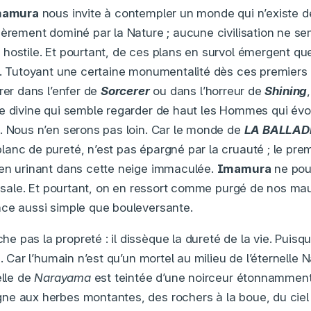
mamura
nous invite à contempler un monde qui n’existe dé
ièrement dominé par la Nature ; aucune civilisation ne se
hostile. Et pourtant, de ces plans en survol émergent q
s. Tutoyant une certaine monumentalité dès ces premiers
rer dans l’enfer de
Sorcerer
ou dans l’horreur de
Shining
e divine qui semble regarder de haut les Hommes qui évo
. Nous n’en serons pas loin. Car le monde de
LA BALLAD
anc de pureté, n’est pas épargné par la cruauté ; le pre
 en urinant dans cette neige immaculée.
Imamura
ne pouv
ra sale. Et pourtant, on en ressort comme purgé de nos ma
ce aussi simple que bouleversante.
e pas la propreté : il dissèque la dureté de la vie. Puisqu
e. Car l’humain n’est qu’un mortel au milieu de l’éternelle N
elle de
Narayama
est teintée d’une noirceur étonnamment
e aux herbes montantes, des rochers à la boue, du ciel à