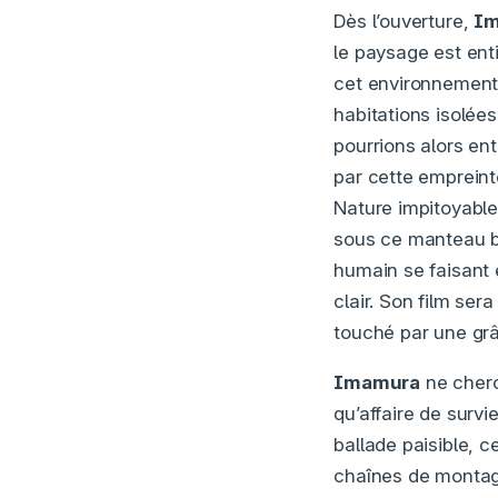
Dès l’ouverture,
I
le paysage est ent
cet environnement 
habitations isolée
pourrions alors ent
par cette empreint
Nature impitoyable
sous ce manteau bl
humain se faisant
clair. Son film se
touché par une grâ
Imamura
ne cherch
qu’affaire de survi
ballade paisible, c
chaînes de montagn