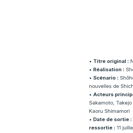
•
Titre original :
N
•
Réalisation :
Sh
•
Scénario :
Shōhe
nouvelles de Shic
•
Acteurs princip
Sakamoto, Takejo A
Kaoru Shimamori
•
Date de sortie 
ressortie :
11 juill