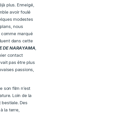
jà plus. Enneigé,
mble avoir foulé
uelques modestes
 plans, nous
, comme marqué
luent dans cette
E DE NARAYAMA
,
mier contact
ait pas être plus
uvaises passions,
e son film n’est
ature. Loin de la
 bestiale. Des
 la terre,