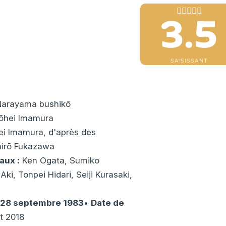
3.5
SAISISSANT
arayama bushikō
ōhei Imamura
i Imamura, d'après des
hirō Fukazawa
aux :
Ken Ogata, Sumiko
ki, Tonpei Hidari, Seiji Kurasaki,
: 28 septembre 1983
•
Date de
et 2018