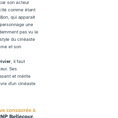
par son acteur
t cité comme étant
llon, qui apparait
ue personnage une
videmment pas vu le
 style du cinéaste
isme et son
ivier
, il faut
teur. Ses
ssant et mérite
uvre d’un cinéaste
ive consacrée à
 CNP Bellecour,