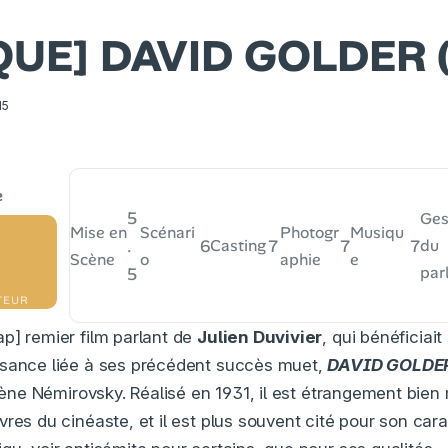
QUE] DAVID GOLDER (
15
5
Ges
Mise en
Scénari
Photogr
Musiqu
.
6
7
7
7
Casting
du
Scène
o
aphie
e
par
5
TEUR
p] remier film parlant de
Julien Duvivier
, qui bénéficiait
ssance liée à ses précédent succès muet,
DAVID GOLDE
’Irène Némirovsky. Réalisé en 1931, il est étrangement bie
res du cinéaste, et il est plus souvent cité pour son car