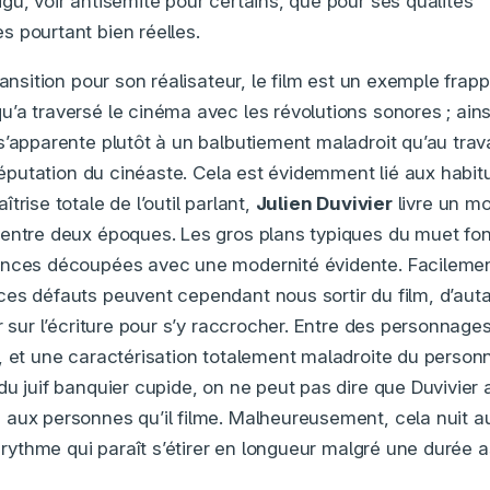
gu, voir antisémite pour certains, que pour ses qualités
 pourtant bien réelles.
ransition pour son réalisateur, le film est un exemple frap
’a traversé le cinéma avec les révolutions sonores ; ains
s’apparente plutôt à un balbutiement maladroit qu’au tra
 réputation du cinéaste. Cela est évidemment lié aux habit
trise totale de l’outil parlant,
Julien Duvivier
livre un m
entre deux époques. Les gros plans typiques du muet fon
ences découpées avec une modernité évidente. Facileme
es défauts peuvent cependant nous sortir du film, d’autan
r sur l’écriture pour s’y raccrocher. Entre des personnage
, et une caractérisation totalement maladroite du perso
du juif banquier cupide, on ne peut pas dire que Duvivier
 aux personnes qu’il filme. Malheureusement, cela nuit
n rythme qui paraît s’étirer en longueur malgré une durée 