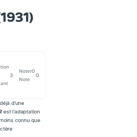
1931)
tion
Noter
0
3
0
Note
lant
 déjà d’une
R
est l’adaptation
n moins connu que
actère