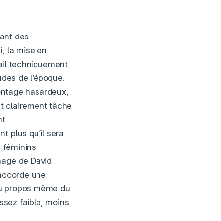
pant des
i, la mise en
vail techniquement
udes de l’époque.
ontage hasardeux,
t clairement tâche
nt
t plus qu’il sera
s féminins
nnage de David
 accorde une
 au propos même du
assez faible, moins