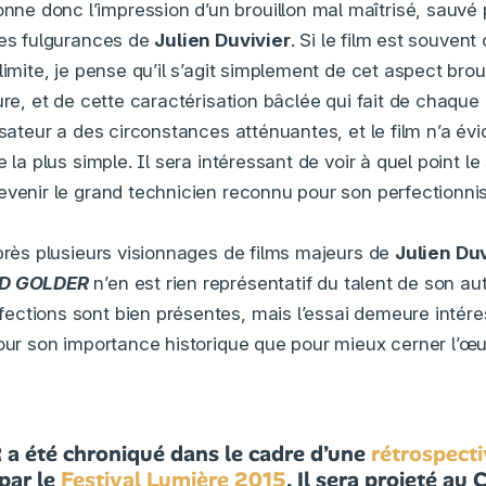
nne donc l’impression d’un brouillon mal maîtrisé, sauvé 
ues fulgurances de
Julien Duvivier
. Si le film est souven
limite, je pense qu’il s’agit simplement de cet aspect broui
ture, et de cette caractérisation bâclée qui fait de chaq
lisateur a des circonstances atténuantes, et le film n’a é
e la plus simple. Il sera intéressant de voir à quel point le
evenir le grand technicien reconnu pour son perfectionn
après plusieurs visionnages de films majeurs de
Julien Duv
D GOLDER
n’en est rien représentatif du talent de son au
ctions sont bien présentes, mais l’essai demeure intére
pour son importance historique que pour mieux cerner l’œ
 été chroniqué dans le cadre d’une
rétrospect
par le
Festival Lumière 2015
. Il sera projeté au