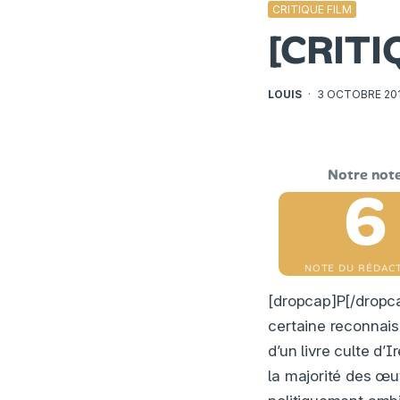
CRITIQUE FILM
[CRITI
LOUIS
·
3 OCTOBRE 20
6
NOTE DU RÉDAC
[dropcap]P[/dropca
certaine reconnai
d’un livre culte d
la majorité des œuv