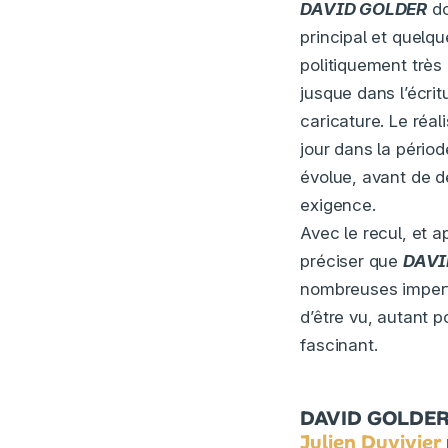
DAVID GOLDER
do
principal et quelq
politiquement très 
jusque dans l’écri
caricature. Le réa
jour dans la périod
évolue, avant de d
exigence.
Avec le recul, et 
préciser que
DAVI
nombreuses imperfe
d’être vu, autant 
fascinant.
DAVID GOLDER a
Julien Duvivier