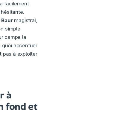
ra facilement
 hésitante.
 Baur
magistral,
on simple
eur campe la
e quoi accentuer
t pas à exploiter
r à
n fond et