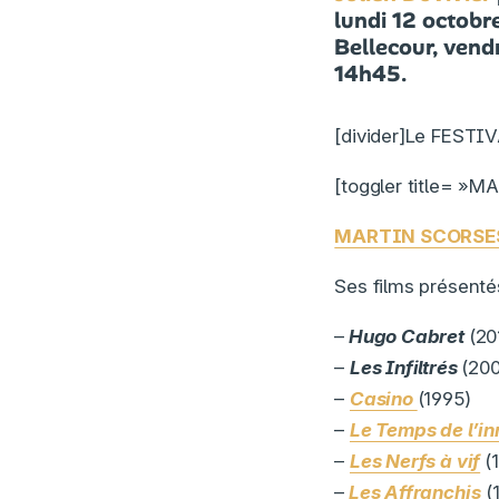
lundi 12 octobre
Bellecour, vend
14h45.
[divider]Le FESTI
[toggler title= »M
MARTIN SCORSESE:
Ses films présentés
–
Hugo Cabret
(20
–
Les Infiltrés
(20
–
Casino
(1995)
–
Le Temps de l’i
–
Les Nerfs à vif
(
–
Les Affranchis
(