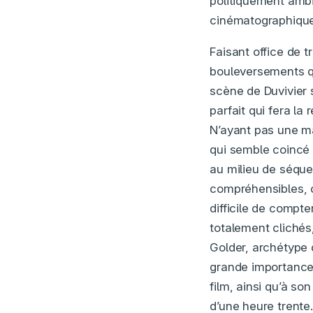
politiquement ambi
cinématographiques
Faisant office de t
bouleversements qu
scène de Duvivier 
parfait qui fera la
N’ayant pas une maî
qui semble coincé 
au milieu de séqu
compréhensibles, c
difficile de compte
totalement clichés
Golder, archétype 
grande importance
film, ainsi qu’à so
d’une heure trente.