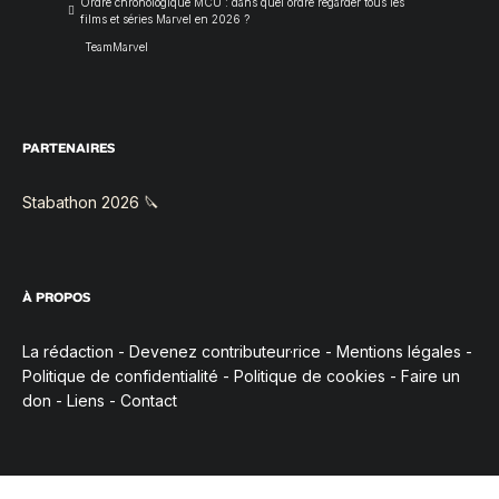
Ordre chronologique MCU : dans quel ordre regarder tous les
films et séries Marvel en 2026 ?
TeamMarvel
PARTENAIRES
Stabathon 2026 🔪
À PROPOS
La rédaction
-
Devenez contributeur·rice
-
Mentions légales
-
Politique de confidentialité
-
Politique de cookies
-
Faire un
don
-
Liens
-
Contact