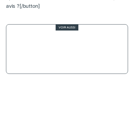
avis ?[/button]
VOIR AUSSI
3
Bright Star, Campion peut mieux
faire