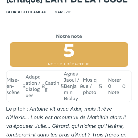
GEORGESLECHAMEAU
·
5 MARS 2015
5
NOTE DU RÉDACTEUR
Agnès
Adapt
Mise-
Jaoui /
Musiq
Noter
ation /
Castin
en-
3
8
5
Benja
9
ue /
5
0
0
dialog
g
scène
min
photo
Note
ues
Biolay
Le pitch :
Antoine vit avec Adar, mais il rêve
d’Alexis… Louis est amoureux de Mathilde alors il
va épouser Julie… Gérard, qui n’aime qu’Hélène,
tombera-t-il dans les bras d’Ariel ? Trois frères en