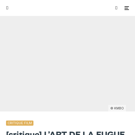
© KMBO
CRITIQUE FILM
[critique] L’ART DE LA FUGUE