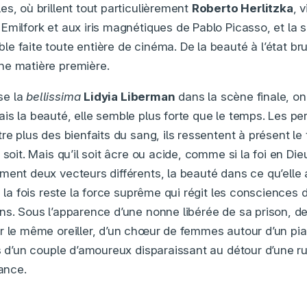
es, où brillent tout particulièrement
Roberto Herlitzka
, 
Emilfork et aux iris magnétiques de Pablo Picasso, et la
le faite toute entière de cinéma. De la beauté à l’état br
ne matière première.
se la
bellissima
Lidyia Liberman
dans la scène finale, on
is la beauté, elle semble plus forte que le temps. Les p
tre plus des bienfaits du sang, ils ressentent à présent 
soit. Mais qu’il soit âcre ou acide, comme si la foi en Dieu 
ment deux vecteurs différents, la beauté dans ce qu’elle 
à la fois reste la force suprême qui régit les conscience
ns. Sous l’apparence d’une nonne libérée de sa prison, d
r le même oreiller, d’un chœur de femmes autour d’un pi
es d’un couple d’amoureux disparaissant au détour d’une r
ance.