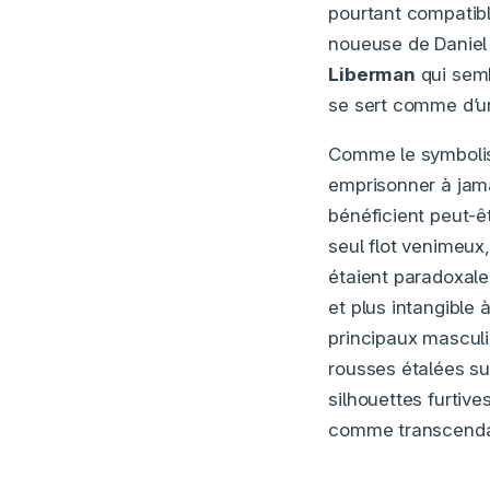
pourtant compatibl
noueuse de Daniel 
Liberman
qui semb
se sert comme d’u
Comme le symboli
emprisonner à jama
bénéficient peut-ê
seul flot venimeux, 
étaient paradoxale
et plus intangible 
principaux masculi
rousses étalées su
silhouettes furtiv
comme transcend