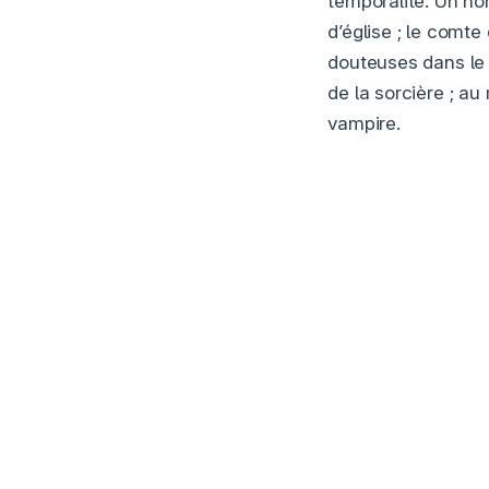
temporalité. Un n
d’église ; le comte
douteuses dans le v
de la sorcière ; a
vampire.