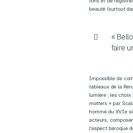
tons et de registr
beauté (surtout da
« Bello
faire 
Impossible de comp
tableaux de la Ren
lumière ; les choix
matters
» par Scal
homme du XVIe sièc
acteurs, composent
l’aspect baroque d