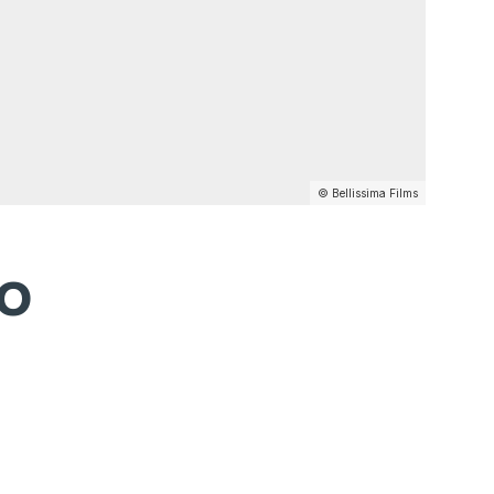
© Bellissima Films
IO