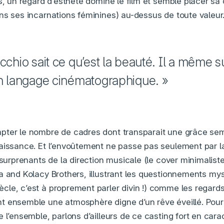
es, un regard d’esthète domine le film et semble placer sa
ns ses incarnations féminines) au-dessus de toute valeur
cchio sait ce qu’est la beauté. Il a même s
un langage cinématographique. »
ter le nombre de cadres dont transparait une grâce sem
aissance. Et l’envoûtement ne passe pas seulement par l
 surprenants de la direction musicale (le cover minimalist
a and Kolacy Brothers, illustrant les questionnements mys
le, c’est à proprement parler divin !) comme les regard
 ensemble une atmosphère digne d’un rêve éveillé. Pour 
e l’ensemble, parlons d’ailleurs de ce casting fort en car