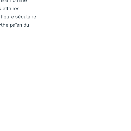
frère homme
 affaires
 figure séculaire
ythe païen du