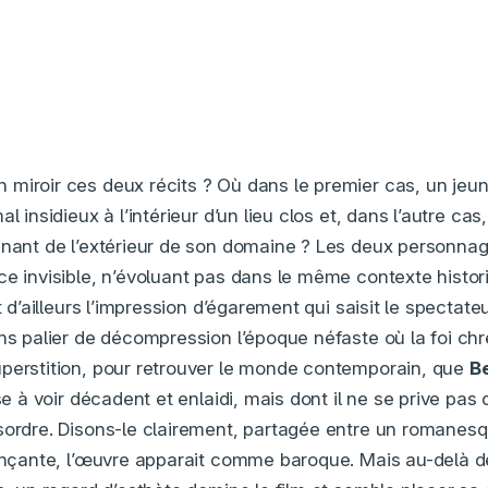
miroir ces deux récits ? Où dans le premier cas, un je
al insidieux à l’intérieur d’un lieu clos et, dans l’autre ca
enant de l’extérieur de son domaine ? Les deux personna
ce invisible, n’évoluant pas dans le même contexte hist
t d’ailleurs l’impression d’égarement qui saisit le spectateu
ans palier de décompression l’époque néfaste où la foi chr
perstition, pour retrouver le monde contemporain, que
B
use à voir décadent et enlaidi, mais dont il ne se prive pas
sordre. Disons-le clairement, partagée entre un romanes
rinçante, l’œuvre apparait comme baroque. Mais au-delà d