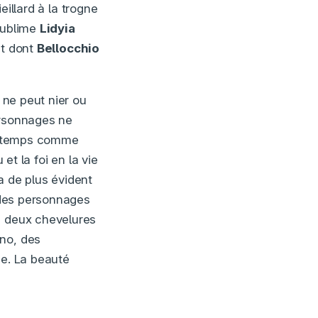
vieillard à la trogne
 sublime
Lidyia
ut dont
Bellocchio
 ne peut nier ou
ersonnages ne
le temps comme
et la foi en la vie
a de plus évident
s des personnages
e deux chevelures
ano, des
ue. La beauté