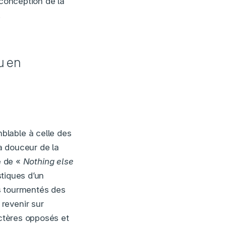
 conception de la
.
u en
blable à celle des
a douceur de la
e de «
Nothing else
tiques d’un
s tourmentés des
revenir sur
actères opposés et