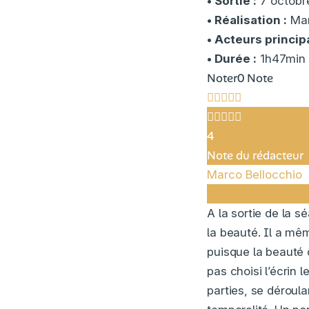
• Sortie :
7 octobr
• Réalisation :
Mar
• Acteurs princip
• Durée :
1h47min
Noter
0 Note
4
Note du rédacteur
Marco Bellocchio
A la sortie de la s
la beauté. Il a mê
puisque la beauté d
pas choisi l’écrin l
parties, se déroul