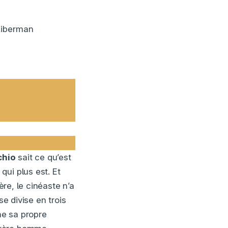
 Liberman
chio
sait ce qu’est
ui plus est. Et
ère, le cinéaste n’a
se divise en trois
ne sa propre