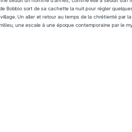
onne séduit un homme d’armes, comme elle a séduit son 
 de Bobbio sort de sa cachette la nuit pour régler quelques
illage. Un aller et retour au temps de la chrétienté par la
u milieu, une escale à une époque contemporaine par le m