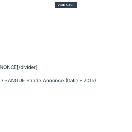
VOIR AUSSI
Diamants sur canapé, ou l’éternel portrait d’un
NONCE[/divider]