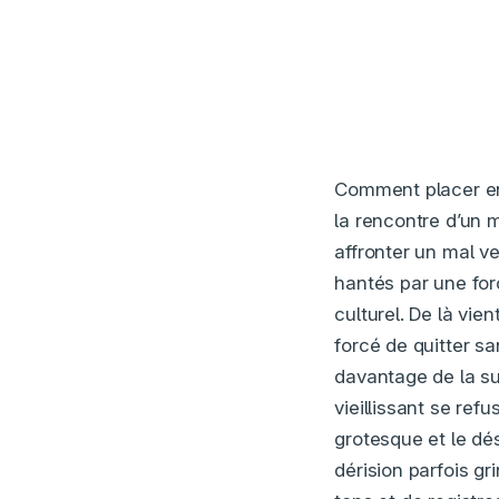
Comment placer en 
la rencontre d’un m
affronter un mal v
hantés par une for
culturel. De là vien
forcé de quitter s
davantage de la su
vieillissant se ref
grotesque et le dé
dérision parfois g