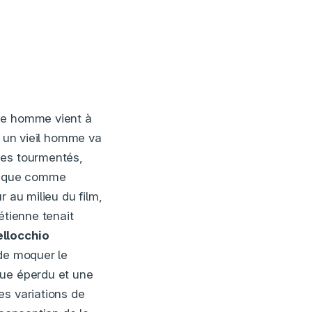
une homme vient à
s, un vieil homme va
ges tourmentés,
orique comme
r au milieu du film,
étienne tenait
ellocchio
 de moquer le
que éperdu et une
es variations de