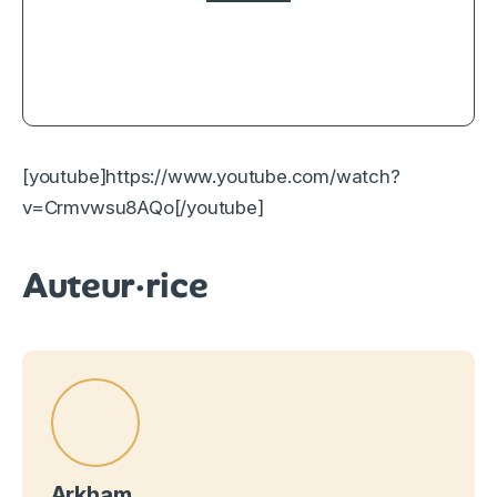
2.5
Truly Naked, comment apprendre
l’amour quand on est né dans le
porno ?
[youtube]https://www.youtube.com/watch?
v=Crmvwsu8AQo[/youtube]
Auteur·rice
Arkham