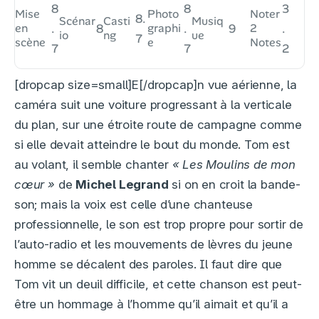
8
8
3
Mise
Photo
Noter
8.
Scénar
Casti
Musiq
en
.
8
graphi
.
9
2
.
io
ng
ue
7
scène
e
Notes
7
7
2
[dropcap size=small]E[/dropcap]n vue aérienne, la
caméra suit une voiture progressant à la verticale
du plan, sur une étroite route de campagne comme
si elle devait atteindre le bout du monde. Tom est
au volant, il semble chanter
« Les Moulins de mon
cœur »
de
Michel Legrand
si on en croit la bande-
son; mais la voix est celle d’une chanteuse
professionnelle, le son est trop propre pour sortir de
l’auto-radio et les mouvements de lèvres du jeune
homme se décalent des paroles. Il faut dire que
Tom vit un deuil difficile, et cette chanson est peut-
être un hommage à l’homme qu’il aimait et qu’il a