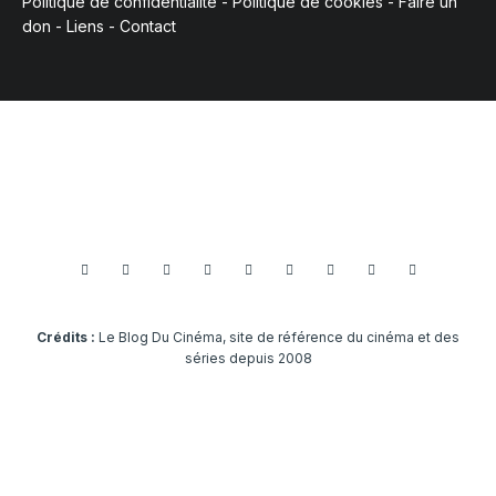
Politique de confidentialité
-
Politique de cookies
-
Faire un
don
-
Liens
-
Contact
Crédits :
Le Blog Du Cinéma, site de référence du cinéma et des
séries depuis 2008