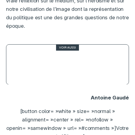
vraie réflexion sur le médium, sur l’héroïsme et sur
notre civilisation de l’image dont la représentation
du politique est une des grandes questions de notre
époque.
VOIR AUSSI
2
Heureux gagnants, une comédie
noire qui ne tire qu’un bon numéro
sur quatre
Antoine Gaudé
[button color= »white » size= »normal »
alignment= »center » rel= »nofollow »
openin= »samewindow » url= »#comments »]Votre