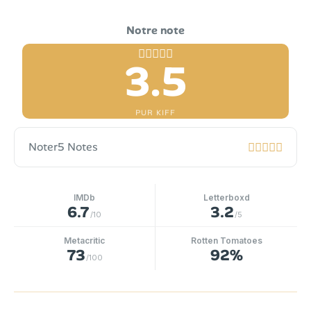
3.5
PUR KIFF
Noter
5 Notes
IMDb
Letterboxd
6.7
3.2
/10
/5
Metacritic
Rotten Tomatoes
73
92%
/100