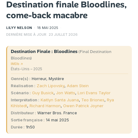
Destination finale Bloodlines,
come-back macabre
LILYY NELSON
·
18 MAI 2025
·
DERNIÈRE MISE À JOUR:
23 JUILLET 2026
Destination Finale : Bloodlines
(Final Destination
Bloodlines)
IMDb ↗
États-Unis – 2025
Genre(s)
Horreur, Mystère
Réalisation
Zach Lipovsky
,
Adam Stein
Scénario
Guy Busick
,
Jon Watts
,
Lori Evans Taylor
Interprétation
Kaitlyn Santa Juana
,
Teo Briones
,
Rya
Kihlstedt
,
Richard Harmon
,
Owen Patrick Joyner
Distributeur
Warner Bros. France
Sortie française
14 mai 2025
Durée
1h50