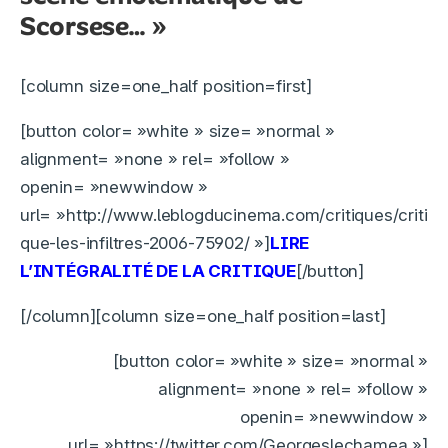
Scorsese… »
[column size=one_half position=first]
[button color= »white » size= »normal »
alignment= »none » rel= »follow »
openin= »newwindow »
url= »http://www.leblogducinema.com/critiques/criti
que-les-infiltres-2006-75902/ »]
LIRE
L’INTÉGRALITÉ DE LA CRITIQUE
[/button]
[/column][column size=one_half position=last]
[button color= »white » size= »normal »
alignment= »none » rel= »follow »
openin= »newwindow »
url= »https://twitter.com/Georgeslechamea »]