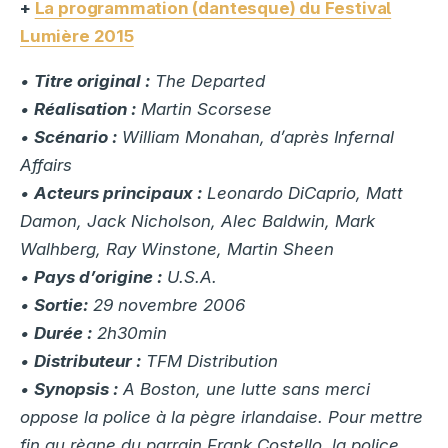
+
La programmation (dantesque) du Festival
Lumière 2015
•
Titre original :
The Departed
•
Réalisation :
Martin Scorsese
•
Scénario :
William Monahan, d’après Infernal
Affairs
•
Acteurs principaux :
Leonardo DiCaprio, Matt
Damon, Jack Nicholson, Alec Baldwin, Mark
Walhberg, Ray Winstone, Martin Sheen
•
Pays d’origine :
U.S.A.
•
Sortie:
29 novembre 2006
•
Durée :
2h30min
•
Distributeur :
TFM Distribution
•
Synopsis :
A Boston, une lutte sans merci
oppose la police à la pègre irlandaise. Pour mettre
fin au règne du parrain Frank Costello, la police