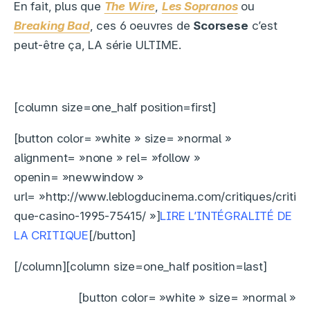
En fait, plus que
The Wire
,
Les Sopranos
ou
Breaking Bad
, ces 6 oeuvres de
Scorsese
c’est
peut-être ça, LA série ULTIME.
[column size=one_half position=first]
[button color= »white » size= »normal »
alignment= »none » rel= »follow »
openin= »newwindow »
url= »http://www.leblogducinema.com/critiques/criti
que-casino-1995-75415/ »]
LIRE L’INTÉGRALITÉ DE
LA CRITIQUE
[/button]
[/column][column size=one_half position=last]
[button color= »white » size= »normal »