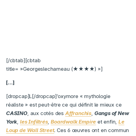
[/cbtab][cbtab
title= »Georgeslechameau (★★★★) »]
[…]
[dropcap]L[/dropcap]’oxymore « mythologie
réaliste » est peut-être ce qui définit le mieux ce
CASINO
, aux cotés des
Affranchis
,
Gangs of New
York
,
les Infiltrés
,
Boardwalk Empire
et enfin,
Le
Loup de Wall Street
. Ces 6 œuvres ont en commun