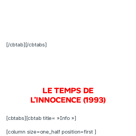
[/cbtab][/cbtabs]
LE TEMPS DE
L’INNOCENCE (1993)
[cbtabs][cbtab title= »Info »]
[column size=one_half position=first ]