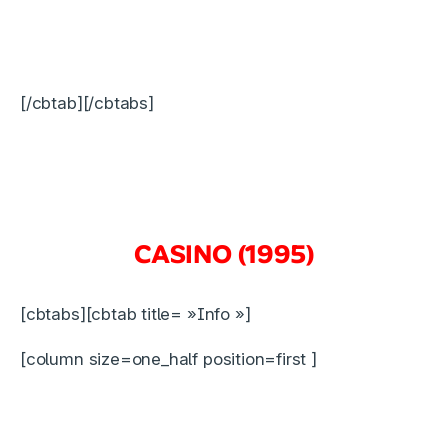
[/cbtab][/cbtabs]
CASINO (1995)
[cbtabs][cbtab title= »Info »]
[column size=one_half position=first ]