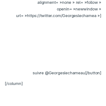
alignment= »none » rel= »follow »
openin= »newwindow »
url= »https://twitter.com/Georgeslechamea »]
suivre @Georgeslechameau[/button]
[/column]