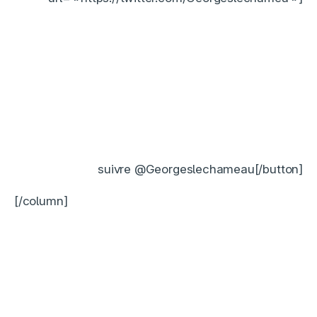
suivre @Georgeslechameau[/button]
[/column]