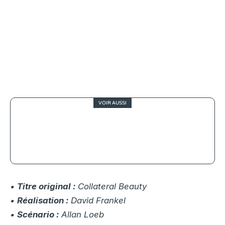
VOIR AUSSI
Le casino au cinéma : un théâtre où
la fiction se regarde jouer
•
Titre original :
Collateral Beauty
•
Réalisation :
David Frankel
•
Scénario :
Allan Loeb