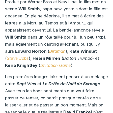
Produit par Warner Bros et New Line, le film met en
scène
Will Smith
, papa new-yorkais dont la fille est
décédée. En pleine déprime, il se met à écrire des
lettres à la Mort, au Temps et à l’Amour… qui
apparaissent devant lui. La bande-annonce révèle
Will Smith
dans un rôle taillé pour lui (un peu trop),
mais également un casting alléchant, puisqu’il y
aura
Edward Norton
(
Birdman
),
Kate Winslet
(
Steve Jobs
),
Helen Mirren
(
Dalton Trumbo
) et
Keira Knightley
(
Imitation Game
).
Les premières images laissent penser à un mélange
entre
Sept Vies
et
Le Drôle de Noël de Scrooge
.
Avec tous les bons sentiments que veut faire
passer ce teaser, on serait presque tentés de se
laisser aller et de passer un bon moment. Mais on
se rappelle que le réalisateur
David Frankel
n’est