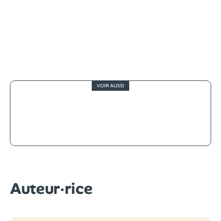
VOIR AUSSI
2
Les Trois Mousquetaires, un
blockbuster désarmé
Auteur·rice