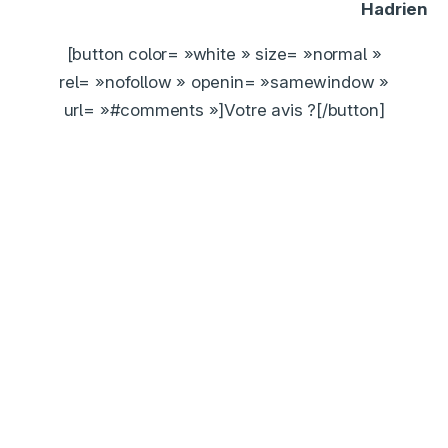
Hadrien
[button color= »white » size= »normal »
rel= »nofollow » openin= »samewindow »
url= »#comments »]Votre avis ?[/button]