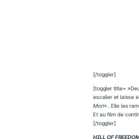
[/toggler]
[toggler title= »
escalier et laisse
Mori
« . Elle les r
Et au film de conti
[/toggler]
HILL OF FREEDO