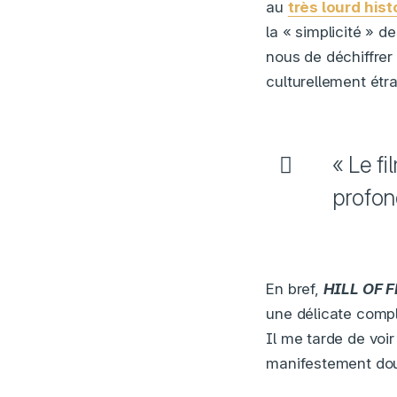
au
très lourd his
la « simplicité » d
nous de déchiffrer
culturellement étr
« Le f
profon
En bref,
HILL OF 
une délicate compl
Il me tarde de voir
manifestement dou