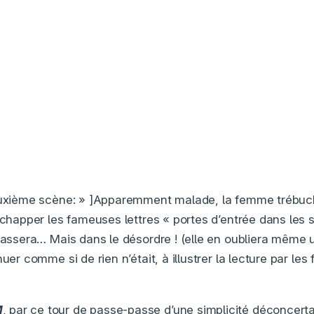
Deuxième scène: » ]Apparemment malade, la femme trébu
 échapper les fameuses lettres « portes d’entrée dans les 
amassera… Mais dans le désordre ! (elle en oubliera même 
nuer comme si de rien n’était, à illustrer la lecture par les
M
, par ce tour de passe-passe d’une simplicité déconcertan