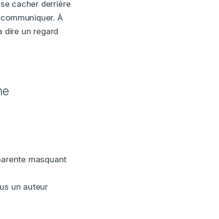
 se cacher derrière
nt communiquer. À
à dire un regard
ne
pparente masquant
lus un auteur