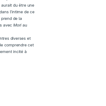
i aurait du être une
dans l’intime de ce
i prend de la
rs avec
Mori
au
tres diverses et
 de comprendre cet
lement incité à