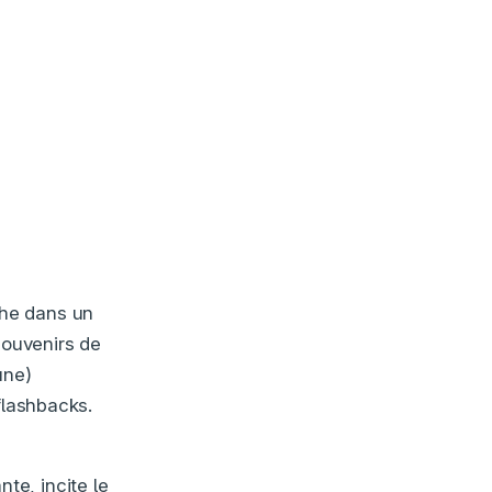
che dans un
souvenirs de
une)
 flashbacks.
te, incite le