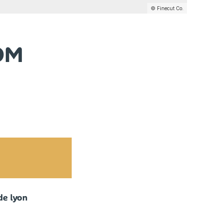
© Finecut Co.
OM
e lyon