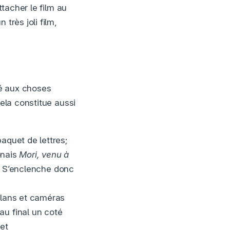
attacher le film au
très joli film,
té aux choses
cela constitue aussi
aquet de lettres;
onais
Mori, venu à
n. S’enclenche donc
.
plans et caméras
au final un coté
 et