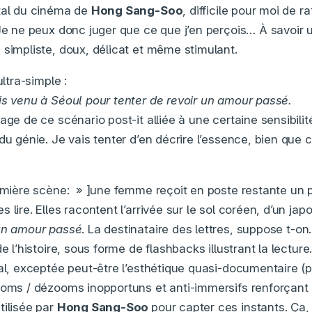
tal du cinéma de
Hong Sang-Soo
, difficile pour moi de r
Je ne peux donc juger que ce que j’en perçois… À savoir un 
 simpliste, doux, délicat et même stimulant.
ultra-simple :
is venu à Séoul pour tenter de revoir un amour passé.
age de ce scénario post-it alliée à une certaine sensibili
du génie. Je vais tenter d’en décrire l’essence, bien que 
remière scène: » ]une femme reçoit en poste restante un p
 lire. Elles racontent l’arrivée sur le sol coréen, d’un jap
 un amour passé
. La destinataire des lettres, suppose t-o
e l’histoire, sous forme de flashbacks illustrant la lecture
nal, exceptée peut-être l’esthétique quasi-documentaire (
ooms / dézooms inopportuns et anti-immersifs renforçant 
tilisée par
Hong Sang-Soo
pour capter ces instants. Ça,