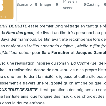
3
Mise en
9
8
8
8
Scénario
Image
Casting
scène
TEUR
TOUT DE SUITE
est le premier long métrage en tant que ré
e du
Nom des gens
, elle livrait un film très personnel au 
e Baya Benmahmoud. Le film avait été récompensé lors de
les catégories
Meilleur scénario original
,
Meilleur film f
e/
Meilleur acteur
pour
Sara Forestier
et
Jacques Gambl
avec une réalisation inspirée du roman
La Contre-vie
de
ire. La réalisatrice donne de nouveau vie à sa propre histo
e d’une famille dont la mixité religieuse et culturelle pose
uissement à travers une religiosité qu’on affiche ou que l’o
OUS TOUT DE SUITE
, il est questions des origines au sen
ne familiale ainsi que l’origine des maux, des choix et de
s dans la douce enfance.