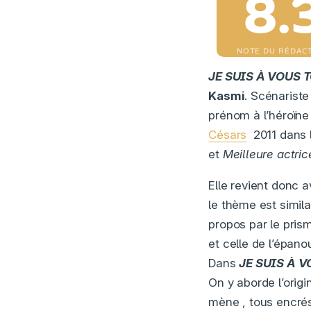
8.
NOTE DU RÉDAC
JE SUIS À VOUS 
Kasmi
. Scénarist
prénom à l’héroïn
Césars
2011 dans 
et
Meilleure actric
Elle revient donc 
le thème est simila
propos par le prism
et celle de l’épano
Dans
JE SUIS À V
On y aborde l’origi
mène , tous encré