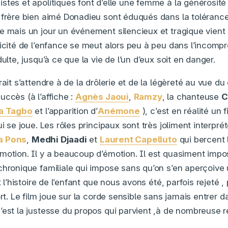
stes et apolitiques font d’elle une femme à la générosité
 frère bien aimé Donadieu sont éduqués dans la tolérance 
e mais un jour un événement silencieux et tragique vient 
licité de l’enfance se meut alors peu à peu dans l’incomp
dulte, jusqu’à ce que la vie de l’un d’eux soit en danger.
rait s’attendre à de la drôlerie et de la légèreté au vue du 
uccès (à l’affiche :
Agnès Jaoui
,
Ramzy
, la chanteuse
C
a Tagbo
et l’apparition d’
Anémone
), c’est en réalité un
ui se joue. Les rôles principaux sont très joliment interpr
a Pons
,
Medhi Djaadi
et
Laurent Capelluto
qui bercent l
motion. Il y a beaucoup d’émotion. Il est quasiment impos
chronique familiale qui impose sans qu’on s’en aperçoive
t l’histoire de l’enfant que nous avons été, parfois rejeté ,
ort. Le film joue sur la corde sensible sans jamais entrer d
’est la justesse du propos qui parvient ,à de nombreuse r