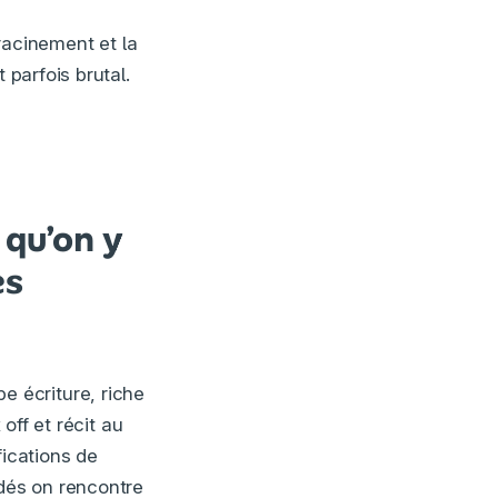
acinement et la
 parfois brutal.
 qu’on y
es
e écriture, riche
off et récit au
fications de
rdés on rencontre