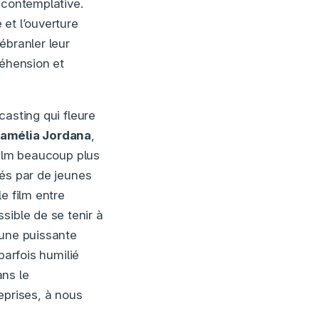
 contemplative.
et l’ouverture
ébranler leur
réhension et
casting qui fleure
amélia Jordana
,
 film beaucoup plus
étés par de jeunes
e film entre
sible de se tenir à
 une puissante
 parfois humilié
ans le
eprises, à nous