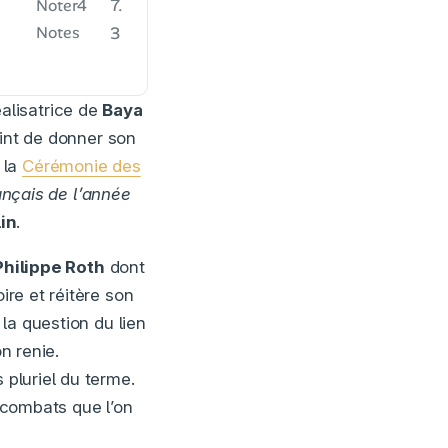
7.
Noter
4
Notes
3
alisatrice de
Baya
point de donner son
 la
Cérémonie des
rançais de l’année
in
.
Philippe Roth
dont
ire et réitère son
 la question du lien
n renie.
s pluriel du terme.
s combats que l’on