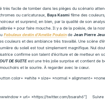
été très facile de tomber dans les pièges du scénario atte
hromes ou caricaturaux,
Baya Kasmi
filme des couleurs
 noirceur et surprend, en bien, par la qualité de son analys
alibrée » pour faire mouche. Il y a de la poésie, de la nost
au
Fabuleux destin d’Amélie Poulain
de
Jean Pierre Jeu
es couleurs et des ambiance très travaillé. Une scène d’
umière du soleil est tout simplement magnifique. Nul dou
lisatrice confirme son talent d’écriture et de metteur en s
TOUT DE SUITE
est une très jolie surprise et contient de b
 mouchoirs et le sourire. À regarder avec le cœur.
button color= »white » size= »normal » alignment= »none
wwindow » url= »https://twitter.com/bsarah6″]
Suivre