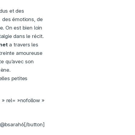
ndus et des
, des émotions, de
e. On est bien loin
algie dans le récit.
net
a travers les
étreinte amoureuse
te qu’avec son
cène.
elles petites
 » rel= »nofollow »
 @bsarah6[/button]