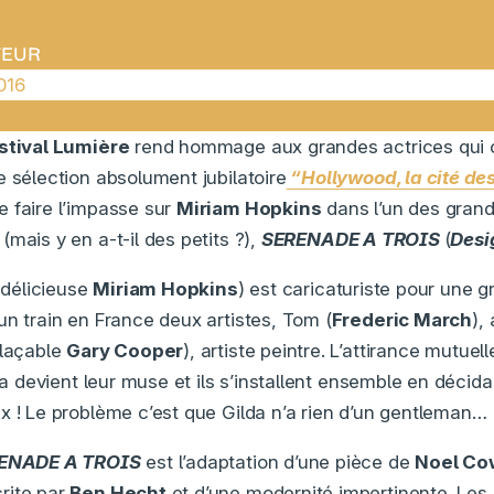
TEUR
016
stival Lumière
rend hommage aux grandes actrices qui o
e sélection absolument jubilatoire
“Hollywood, la cité d
 faire l’impasse sur
Miriam Hopkins
dans l’un des grand
(mais y en a-t-il des petits ?),
SERENADE A TROIS
(
Desig
t délicieuse
Miriam Hopkins
) est caricaturiste pour une
un train en France deux artistes, Tom (
Frederic March
),
plaçable
Gary Cooper
), artiste peintre. L’attirance mutue
lda devient leur muse et ils s’installent ensemble en décid
x ! Le problème c’est que Gilda n’a rien d’un gentleman…
ENADE A TROIS
est l’adaptation d’une pièce de
Noel Co
rite par
Ben Hecht
et d’une modernité impertinente. Les