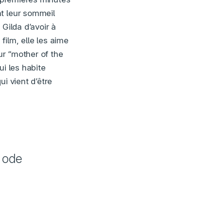
nt leur sommeil
Gilda d’avoir à
ilm, elle les aime
ur “mother of the
ui les habite
i vient d’être
 ode