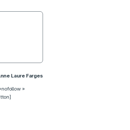
nne Laure Farges
»nofollow »
tton]