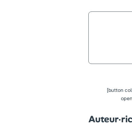
4
[button co
open
Auteur·ri