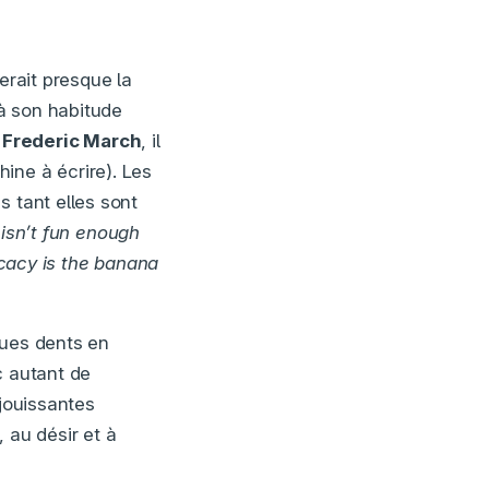
erait presque la
à son habitude
à
Frederic March
, il
ine à écrire). Les
s tant elles sont
 isn’t fun enough
cacy is the banana
ques dents en
c autant de
jouissantes
, au désir et à