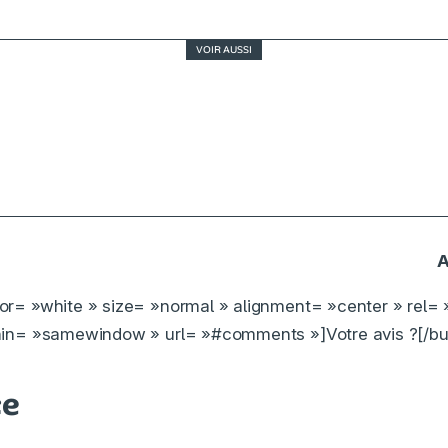
VOIR AUSSI
Pentagon Papers, un grand Steven Spielberg
A
lor= »white » size= »normal » alignment= »center » rel= 
in= »samewindow » url= »#comments »]Votre avis ?[/bu
ce