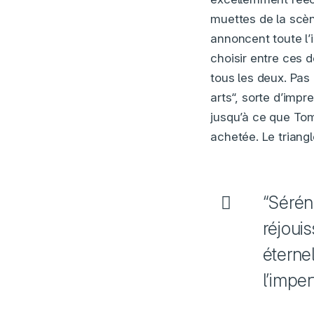
muettes de la scèn
annoncent toute l’i
choisir entre ces 
tous les deux. Pas 
arts“, sorte d’impr
jusqu’à ce que Tom 
achetée. Le triang
“Sérén
réjoui
éternel
l’imper