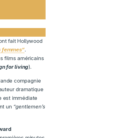
nt fait Hollywood
es femmes“
.
s films américains
n for living
).
 grande compagnie
 auteur dramatique
lle est immédiate
ant un
“gentlemen’s
ward
 premières minutes