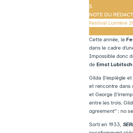
5
NOTE DU RÉDAC
Festival Lumière 2
Cette année, le
Fe
dans le cadre d’un
Impossible donc de
de
Ernst Lubitsch
Gilda (l’espiègle e
et rencontre dans 
et George (l’irrem
entre les trois. Gi
agreement“
: no se
Sorti en 1933,
SER
excellemment rééc