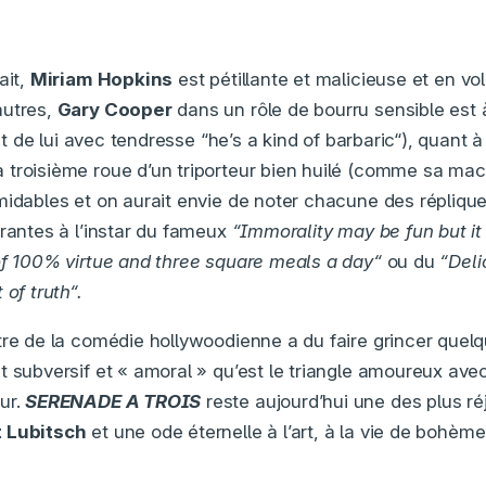
ait,
Miriam Hopkins
est pétillante et malicieuse et en vol
autres,
Gary Cooper
dans un rôle de bourru sensible est 
dit de lui avec tendresse “he’s a kind of barbaric“), quant 
troisième roue d’un triporteur bien huilé (comme sa mach
midables et on aurait envie de noter chacune des réplique
arantes à l’instar du fameux
“Immorality may be fun but it
of 100% virtue and three square meals a day“
ou du
“Deli
 of truth“.
tre de la comédie hollywoodienne a du faire grincer quel
t subversif et « amoral » qu’est le triangle amoureux ave
ur.
SERENADE A TROIS
reste aujourd’hui une des plus ré
t Lubitsch
et une ode éternelle à l’art, à la vie de bohème