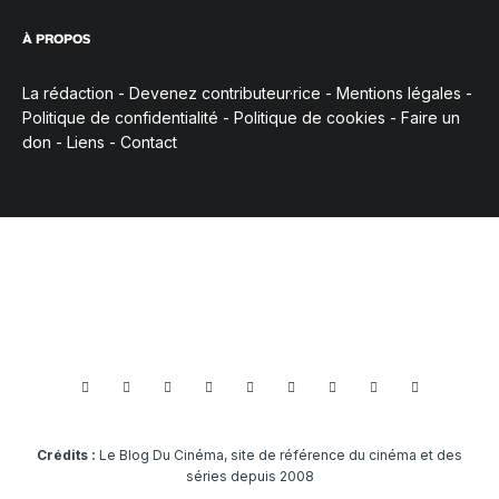
À PROPOS
La rédaction
-
Devenez contributeur·rice
-
Mentions légales
-
Politique de confidentialité
-
Politique de cookies
-
Faire un
don
-
Liens
-
Contact
Crédits :
Le Blog Du Cinéma, site de référence du cinéma et des
séries depuis 2008