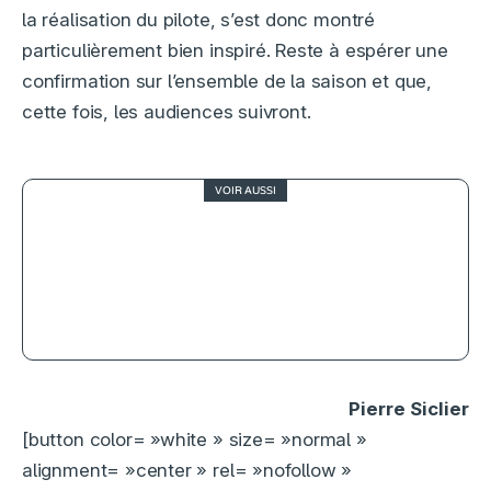
la réalisation du pilote, s’est donc montré
particulièrement bien inspiré. Reste à espérer une
confirmation sur l’ensemble de la saison et que,
cette fois, les audiences suivront.
VOIR AUSSI
4
Watchmen, un prolongement
brillant à l’oeuvre d’Alan Moore
Pierre Siclier
[button color= »white » size= »normal »
alignment= »center » rel= »nofollow »