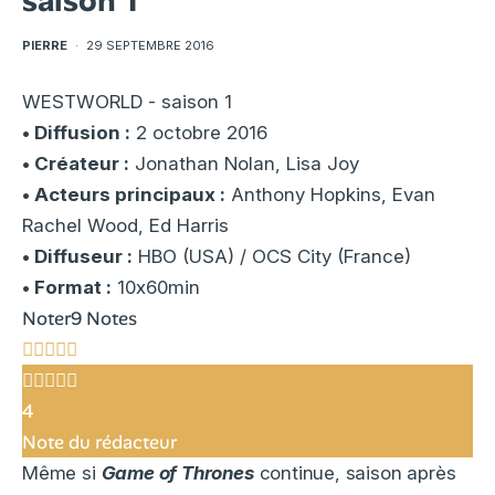
saison 1
PIERRE
·
29 SEPTEMBRE 2016
WESTWORLD - saison 1
• Diffusion :
2 octobre 2016
• Créateur :
Jonathan Nolan, Lisa Joy
• Acteurs principaux :
Anthony Hopkins, Evan
Rachel Wood, Ed Harris
• Diffuseur :
HBO (USA) / OCS City (France)
• Format :
10x60min
Noter
9 Notes
4
Note du rédacteur
Même si
Game of Thrones
continue, saison après