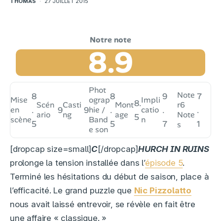
THOMAS
·
27 JUILLET 2015
8.9
Phot
Note
8
8
9
7
Mise
ograp
Impli
8.
Scén
Casti
Mont
r
6
en
.
9
9
hie /
.
catio
.
.
ario
ng
age
Note
5
scène
Band
n
5
5
7
1
s
e son
[dropcap size=small]
C
[/dropcap]
HURCH IN RUINS
prolonge la tension installée dans l’
épisode 5
.
Terminé les hésitations du début de saison, place à
l’efficacité. Le grand puzzle que
Nic Pizzolatto
nous avait laissé entrevoir, se révèle en fait être
une affaire « classique. »