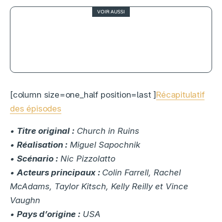
VOIR AUSSI
3
Andor, séduisantes braises de la
rébellion
[column size=one_half position=last ]
Récapitulatif
des épisodes
•
Titre original :
Church in Ruins
•
Réalisation :
Miguel Sapochnik
•
Scénario :
Nic Pizzolatto
•
Acteurs principaux :
Colin Farrell, Rachel
McAdams, Taylor Kitsch, Kelly Reilly et Vince
Vaughn
•
Pays d’origine :
USA